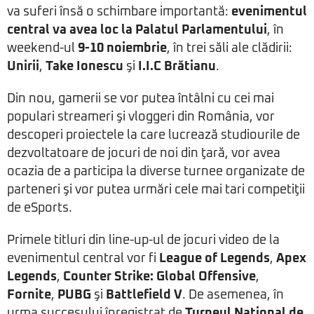
va suferi însă o schimbare importantă:
evenimentul
central va avea loc la Palatul Parlamentului
, în
weekend-ul
9-10 noiembrie
, în trei săli ale clădirii:
Unirii
,
Take Ionescu
şi
I.I.C Brătianu
.
Din nou, gamerii se vor putea întâlni cu cei mai
populari streameri şi vloggeri din România, vor
descoperi proiectele la care lucrează studiourile de
dezvoltatoare de jocuri de noi din ţară, vor avea
ocazia de a participa la diverse turnee organizate de
parteneri şi vor putea urmări cele mai tari competiţii
de eSports.
Primele titluri din line-up-ul de jocuri video de la
evenimentul central vor fi
League of Legends
,
Apex
Legends
,
Counter Strike: Global Offensive
,
Fornite
,
PUBG
şi
Battlefield V
. De asemenea, în
urma succesului înregistrat de
Turneul Naţional de