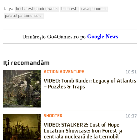
Tags:
bucharest gaming week
bucuresti
casa poporului
palatul parlamentului
Google News
Urmărește Go4Games.ro pe
Iți recomandăm
ACTION ADVENTURE
10:51
VIDEO: Tomb Raider: Legacy of Atlantis
– Puzzles & Traps
SHOOTER
10:37
VIDEO: STALKER 2: Cost of Hope –
Location Showcase: Iron Forest și
centrala nucleară de la Cernobîl