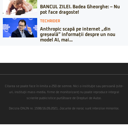
BANCUL ZILEI. Badea Gheorghe: – Nu
pot face dragoste!
TECHRIDER
Anthropic scapă pe internet „din
greșeală” informații despre un nou
model AI, mai...
Citarea se poate face în limita a 250 de semne. Nici o instituţie sau persoană (site-
uri, instituţii mass-media, firme de monitorizare) nu poate reproduce integral
scrierile publicistice purtătoare de Drepturi de Autor.
Decizia ONJN nr. 1598/16.09.2021. Jocurile de noroc sunt interzise minorilor.