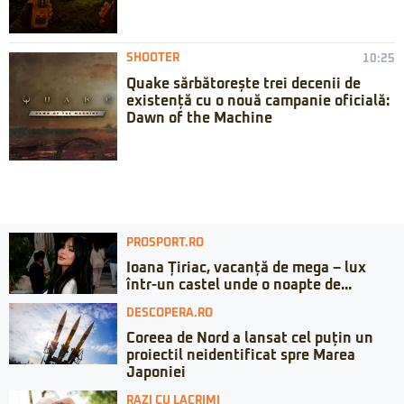
SHOOTER
10:25
Quake sărbătorește trei decenii de
existență cu o nouă campanie oficială:
Dawn of the Machine
PROSPORT.RO
Ioana Țiriac, vacanță de mega – lux
într-un castel unde o noapte de...
DESCOPERA.RO
Coreea de Nord a lansat cel puțin un
proiectil neidentificat spre Marea
Japoniei
RAZI CU LACRIMI