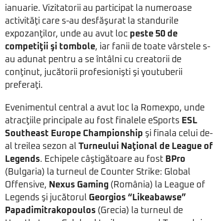
ianuarie. Vizitatorii au participat la numeroase
activităţi care s-au desfăşurat la standurile
expozanţilor, unde au avut loc
peste 50 de
competiţii şi tombole
, iar fanii de toate vârstele s-
au adunat pentru a se întâlni cu creatorii de
conţinut, jucătorii profesionişti şi youtuberii
preferaţi.
Evenimentul central a avut loc la Romexpo, unde
atracţiile principale au fost finalele eSports
ESL
Southeast Europe Championship
şi finala celui de-
al treilea sezon al
Turneului Naţional de League of
Legends
. Echipele câştigătoare au fost
BPro
(Bulgaria) la turneul de Counter Strike: Global
Offensive,
Nexus Gaming
(România) la League of
Legends şi jucătorul
Georgios “Likeabawse”
Papadimitrakopoulos
(Grecia) la turneul de