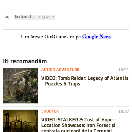
Tags:
bucharest gaming week
Google News
Urmărește Go4Games.ro pe
Iți recomandăm
ACTION ADVENTURE
10:51
VIDEO: Tomb Raider: Legacy of Atlantis
– Puzzles & Traps
SHOOTER
10:37
VIDEO: STALKER 2: Cost of Hope –
Location Showcase: Iron Forest și
centrala nucleară de la Cernobîl