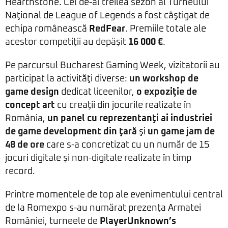
Hearthstone. Cel de-al treilea sezon al Turneului
Naţional de League of Legends a fost câştigat de
echipa românească
RedFear
. Premiile totale ale
acestor competiţii au depăşit
16 000 €
.
Pe parcursul Bucharest Gaming Week, vizitatorii au
participat la activităţi diverse:
un workshop de
game design
dedicat liceenilor,
o expoziţie de
concept art
cu creaţii din jocurile realizate în
România,
un panel cu reprezentanţi ai industriei
de game development din ţară
şi
un game jam de
48 de ore
care s-a concretizat cu un număr de 15
jocuri digitale şi non-digitale realizate în timp
record.
Printre momentele de top ale evenimentului central
de la Romexpo s-au numărat prezenţa Armatei
României, turneele de
PlayerUnknown’s