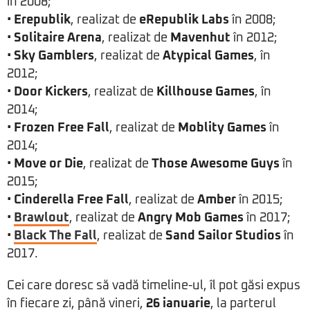
în 2008;
•
Erepublik
, realizat de
eRepublik Labs
în 2008;
•
Solitaire Arena
, realizat de
Mavenhut
în 2012;
•
Sky Gamblers
, realizat de
Atypical Games
, în
2012;
•
Door Kickers
, realizat de
Killhouse Games
, în
2014;
•
Frozen Free Fall
, realizat de
Moblity Games
în
2014;
•
Move or Die
, realizat de
Those Awesome Guys
în
2015;
•
Cinderella Free Fall
, realizat de
Amber
în 2015;
•
Brawlout
, realizat de
Angry Mob Games
în 2017;
•
Black The Fall
, realizat de
Sand Sailor Studios
în
2017.
Cei care doresc să vadă timeline-ul, îl pot găsi expus
în fiecare zi, până vineri,
26 ianuarie
, la parterul