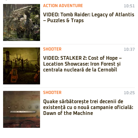
ACTION ADVENTURE
10:51
VIDEO: Tomb Raider: Legacy of Atlantis
– Puzzles & Traps
SHOOTER
10:37
VIDEO: STALKER 2: Cost of Hope –
Location Showcase: Iron Forest și
centrala nucleară de la Cernobîl
SHOOTER
10:25
Quake sărbătorește trei decenii de
existență cu o nouă campanie oficială:
Dawn of the Machine