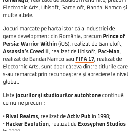
româneşti
, realizate de studiouri renumite, precum
Electronic Arts, Ubisoft, Gameloft, Bandai Namco şi
multe altele.
Jocuri marcate pe harta istorică a industriei de
game development din România, precum
Prince of
Persia: Warrior Within
(iOS), realizat de Gameloft,
Assassin’s Creed II
, realizat de Ubisoft,
Pac-Man
,
realizat de Bandai Namco sau
FIFA 17
, realizat de
Electornic Arts, sunt doar câteva dintre titlurile care
s-au remarcat prin recunoaştere şi apreciere la nivel
global.
Lista
jocurilor şi studiourilor autohtone
continuă
cu nume precum:
•
Rival Realms
, realizat de
Activ Pub
în 1998;
•
Hacker Evolution
, realizat de
Exosyphen Studios