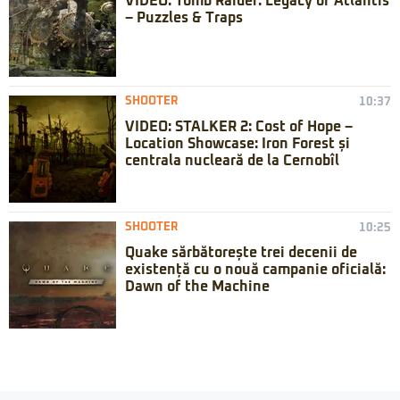
VIDEO: Tomb Raider: Legacy of Atlantis
– Puzzles & Traps
SHOOTER
10:37
VIDEO: STALKER 2: Cost of Hope –
Location Showcase: Iron Forest și
centrala nucleară de la Cernobîl
SHOOTER
10:25
Quake sărbătorește trei decenii de
existență cu o nouă campanie oficială:
Dawn of the Machine