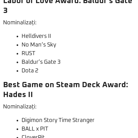
Labor of Love Award: Baldur’s Gate
3
Nominalizați:
Helldivers II
No Man’s Sky
RUST
Baldur’s Gate 3
Dota 2
Best Game on Steam Deck Award:
Hades II
Nominalizați:
Digimon Story Time Stranger
BALL x PIT
CloverPit