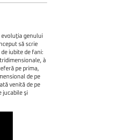
u evoluţia genului
nceput să scrie
 de iubite de fani:
e tridimensionale, à
referă pe prima,
imensional de pe
şată venită de pe
 jucabile şi