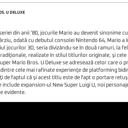
S. U DELUXE
 seriei din anii ’80, jocurile Mario au devenit sinonime c
ârziu, odată cu debutul consolei Nintendo 64, Mario a î
iul jocurilor 3D, seria divizându-se în două ramuri, la fel
diţionale, realizate în stilul titlurilor originale, şi cel
uper Mario Bros. U Deluxe se adresează celor care o p
intre cele mai rafinate experienţe de platforming bid
ţi de faptul că şi acest titlu este de fapt o portare retu
xe include expansion-ul New Super Luigi U, noi personaje
ce evidente.