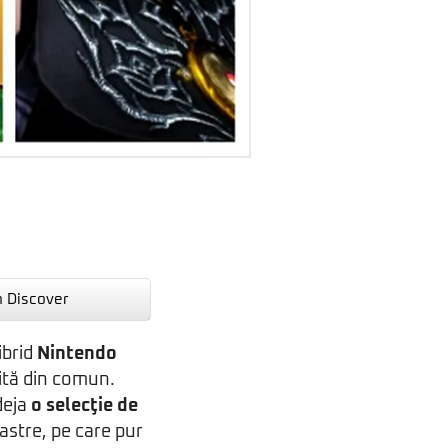
n Discover
ibrid
Nintendo
şită din comun.
deja
o selecţie de
astre, pe care pur