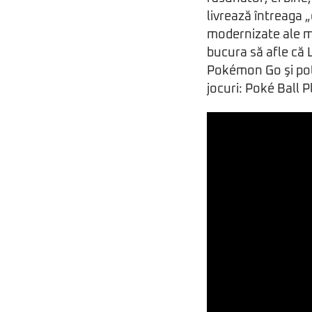
livrează întreaga 
modernizate ale ma
bucura să afle că 
Pokémon Go şi pot 
jocuri: Poké Ball P