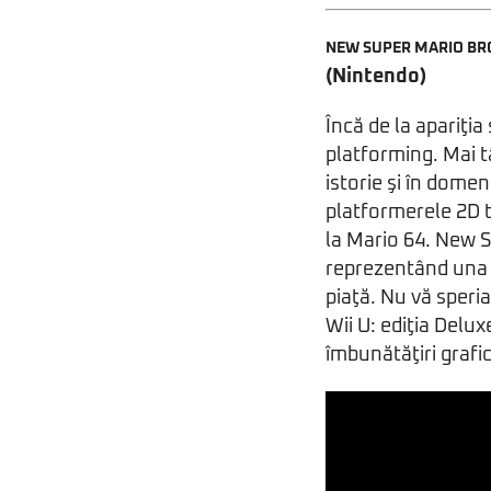
NEW SUPER MARIO BRO
(Nintendo)
Încă de la apariţia
platforming. Mai t
istorie şi în domen
platformerele 2D tra
la Mario 64. New S
reprezentând una d
piaţă. Nu vă speria
Wii U: ediţia Delu
îmbunătăţiri grafi