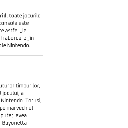
rid
, toate jocurile
 consola este
te astfel „la
 fi abordare „în
ole Nintendo.
tuturor timpurilor,
 jocului, a
 Nintendo. Totuşi,
 pe mai vechiul
 puteţi avea
a, Bayonetta