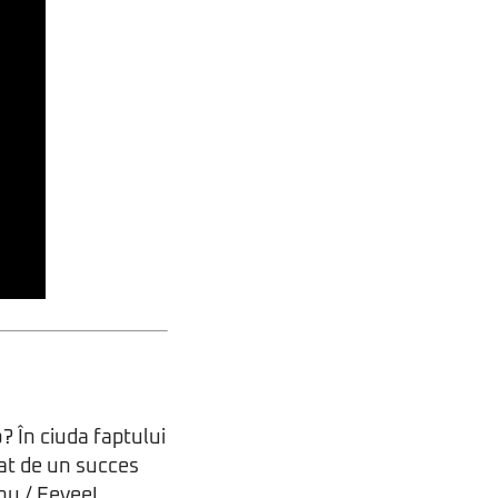
 În ciuda faptului
at de un succes
chu / Eevee!