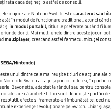
eţi rata dacă deţineţi o astfel de consolă.
ajele majore ale Ninteno Switch este
caracterul său hib
e atât în modul de funcţionare tradiţional, atunci când
cât şi
în modul portabil
, titlurile preferate putând fi lua
 oriunde doriţi. Mai mult, unele dintre aceste jocuri pot
mod
multiplayer
, crescând astfel farmecul micuţei cons
/SEGA/Nintendo)
este unul dintre cele mai reuşite titluri de acţiune ale 
 Nintendo Switch atrage şi prin includerea, în pachetul
 seriei Bayonetta, adaptat la rândul său pentru consola
 considerare că ambele titluri sunt doar nişte portări de
 rezoluţii, efecte şi framerate-uri îmbunătăţite, deci nu
ntuale experienţe revoluţionare pe Switch. Chiar şi aş