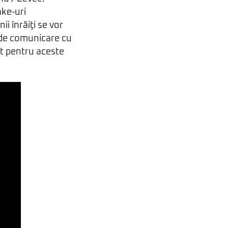
ake-uri
 înrăiţi se vor
e de comunicare cu
it pentru aceste