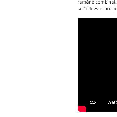
rămâne combinaţia p
se în dezvoltare p