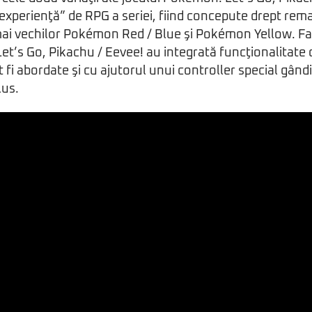
„experienţă” de RPG a seriei, fiind concepute drept rem
i vechilor Pokémon Red / Blue şi Pokémon Yellow. Fanii
Let’s Go, Pikachu / Eevee! au integrată funcţionalitat
fi abordate şi cu ajutorul unui controller special gând
lus.