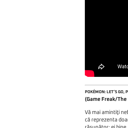
POKÉMON: LET’S GO, PI
(Game Freak/The
Vă mai amintiţi ne
că reprezenta doa
răsunător; ei bine