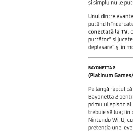
şi simplu nu le put
Unul dintre avant
putând fi încercat
conectată la TV
, 
purtător” şi jucate
deplasare” şi în 
BAYONETTA 2
(Platinum Games
Pe lângă faptul că 
Bayonetta 2 pentru
primului episod al
trebuie să luaţi în
Nintendo Wii U, cu
pretenţia unei eve