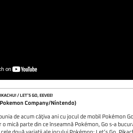
KACHU! / LET’S GO, EEVEE!
 Pokemon Company/Nintendo)
bunia de acum câţiva ani cu jocul de mobil Pokémon Go?
r o mică parte din ce înseamnă Pokémon, Go s-a bucur
, cele două variaţii ale jocului Pokémon: Let’s Go, Pika