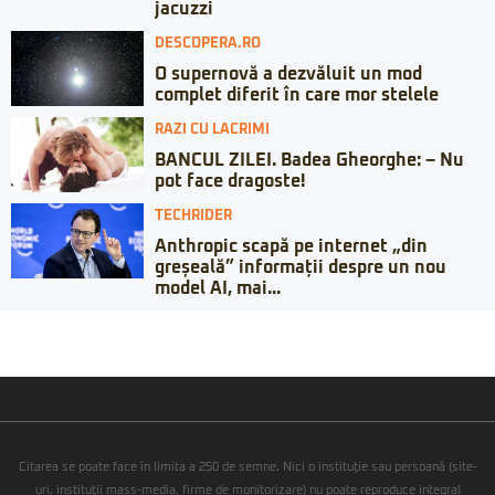
jacuzzi
DESCOPERA.RO
O supernovă a dezvăluit un mod
complet diferit în care mor stelele
RAZI CU LACRIMI
BANCUL ZILEI. Badea Gheorghe: – Nu
pot face dragoste!
TECHRIDER
Anthropic scapă pe internet „din
greșeală” informații despre un nou
model AI, mai...
Citarea se poate face în limita a 250 de semne. Nici o instituţie sau persoană (site-
uri, instituţii mass-media, firme de monitorizare) nu poate reproduce integral