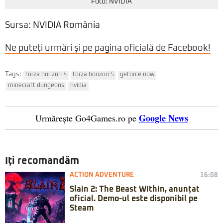
Foto: NVIDIA
Sursa: NVIDIA România
Ne puteți urmări și pe pagina oficială de Facebook!
Tags:
forza horizon 4
forza horizon 5
geforce now
minecraft dungeons
nvidia
Google News
Urmărește Go4Games.ro pe
Iți recomandăm
ACTION ADVENTURE
16:08
Slain 2: The Beast Within, anunțat
oficial. Demo-ul este disponibil pe
Steam