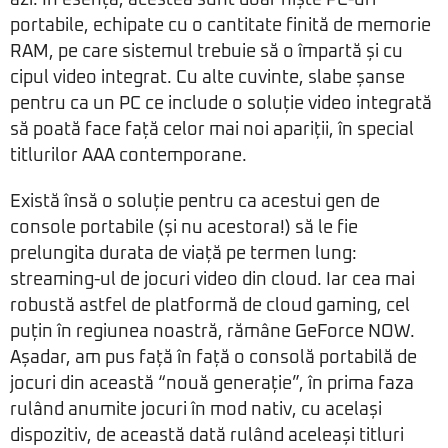
azi. În esență, acestea sunt doar niște PC-uri
portabile, echipate cu o cantitate finită de memorie
RAM, pe care sistemul trebuie să o împartă și cu
cipul video integrat. Cu alte cuvinte, slabe șanse
pentru ca un PC ce include o soluție video integrată
să poată face față celor mai noi apariții, în special
titlurilor AAA contemporane.
Există însă o soluție pentru ca acestui gen de
console portabile (și nu acestora!) să le fie
prelungita durata de viață pe termen lung:
streaming-ul de jocuri video din cloud. Iar cea mai
robustă astfel de platformă de cloud gaming, cel
puțin în regiunea noastră, rămâne GeForce NOW.
Așadar, am pus față în față o consolă portabilă de
jocuri din această “nouă generație”, în prima faza
rulând anumite jocuri în mod nativ, cu același
dispozitiv, de această dată rulând aceleași titluri