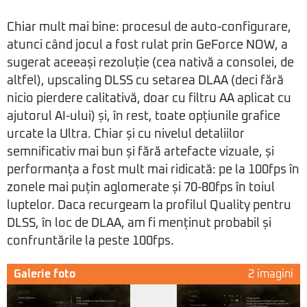
Chiar mult mai bine: procesul de auto-configurare,
atunci când jocul a fost rulat prin GeForce NOW, a
sugerat aceeași rezoluție (cea nativă a consolei, de
altfel), upscaling DLSS cu setarea DLAA (deci fără
nicio pierdere calitativă, doar cu filtru AA aplicat cu
ajutorul AI-ului) și, în rest, toate opțiunile grafice
urcate la Ultra. Chiar și cu nivelul detaliilor
semnificativ mai bun și fără artefacte vizuale, și
performanța a fost mult mai ridicată: pe la 100fps în
zonele mai puțin aglomerate și 70-80fps în toiul
luptelor. Daca recurgeam la profilul Quality pentru
DLSS, în loc de DLAA, am fi menținut probabil și
confruntările la peste 100fps.
Galerie foto
2 imagini