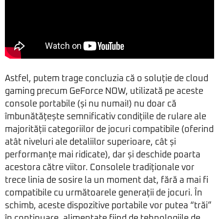
Astfel, putem trage concluzia că o soluție de cloud
gaming precum GeForce NOW, utilizată pe aceste
console portabile (și nu numai!) nu doar că
îmbunătățește semnificativ condițiile de rulare ale
majorității categoriilor de jocuri compatibile (oferind
atât niveluri ale detaliilor superioare, cât și
performanțe mai ridicate), dar și deschide poarta
acestora către viitor. Consolele tradiționale vor
trece linia de sosire la un moment dat, fără a mai fi
compatibile cu următoarele generații de jocuri. În
schimb, aceste dispozitive portabile vor putea “trăi”
în continuare, alimentate fiind de tehnologiile de