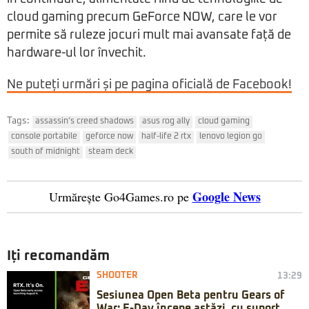
cloud gaming precum GeForce NOW, care le vor
permite să ruleze jocuri mult mai avansate față de
hardware-ul lor învechit.
Ne puteți urmări și pe pagina oficială de Facebook!
Tags:
assassin’s creed shadows
asus rog ally
cloud gaming
console portabile
geforce now
half-life 2 rtx
lenovo legion go
south of midnight
steam deck
Google News
Urmărește Go4Games.ro pe
Iți recomandăm
SHOOTER
13:29
Sesiunea Open Beta pentru Gears of
War: E-Day începe astăzi, cu suport