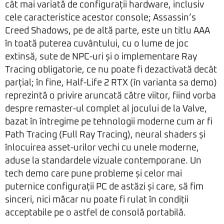
cât mai variată de configurații hardware, inclusiv
cele caracteristice acestor console; Assassin’s
Creed Shadows, pe de altă parte, este un titlu AAA
în toată puterea cuvântului, cu o lume de joc
extinsă, sute de NPC-uri și o implementare Ray
Tracing obligatorie, ce nu poate fi dezactivată decât
parțial; în fine, Half-Life 2 RTX (în varianta sa demo)
reprezintă o privire aruncată către viitor, fiind vorba
despre remaster-ul complet al jocului de la Valve,
bazat în întregime pe tehnologii moderne cum ar fi
Path Tracing (Full Ray Tracing), neural shaders și
înlocuirea asset-urilor vechi cu unele moderne,
aduse la standardele vizuale contemporane. Un
tech demo care pune probleme și celor mai
puternice configurații PC de astăzi și care, să fim
sinceri, nici măcar nu poate fi rulat în condiții
acceptabile pe o astfel de consolă portabilă.