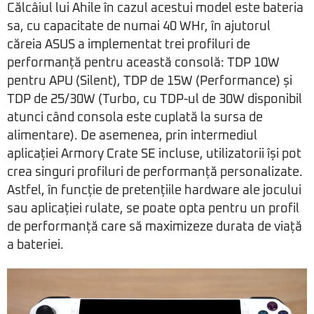
Călcâiul lui Ahile în cazul acestui model este bateria
sa, cu capacitate de numai 40 WHr, în ajutorul
căreia ASUS a implementat trei profiluri de
performanță pentru această consolă: TDP 10W
pentru APU (Silent), TDP de 15W (Performance) și
TDP de 25/30W (Turbo, cu TDP-ul de 30W disponibil
atunci când consola este cuplată la sursa de
alimentare). De asemenea, prin intermediul
aplicației Armory Crate SE incluse, utilizatorii își pot
crea singuri profiluri de performanță personalizate.
Astfel, în funcție de pretențiile hardware ale jocului
sau aplicației rulate, se poate opta pentru un profil
de performanță care să maximizeze durata de viață
a bateriei.