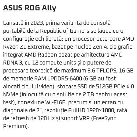
ASUS ROG Ally
Lansată în 2023, prima variantă de consolă
portabilă de la Republic of Gamers se lăuda cu o
configurație echilibrată: un procesor octa-core AMD
Ryzen Z1 Extreme, bazat pe nuclee Zen 4, cip grafic
integrat AMD Radeon bazat pe arhitectura AMD
RDNA 3, cu 12 compute units și o putere de
procesare teoretică de maximum 8,6 TFLOPS, 16 GB
de memorie RAM LPDDR5-6400 (6 GB au fost
alocați cipului video), stocare SSD de 512GB PCIe 4.0
NVMe (înlocuită cu o soluție de 2 TB pentru acest
test), conexiune Wi-Fi 6E, precum și un ecran cu
diagonala de 7”, rezoluție FullHD 1920×1080, rată
de refresh de 120 Hz și suport VRR (FreeSync
Premium).