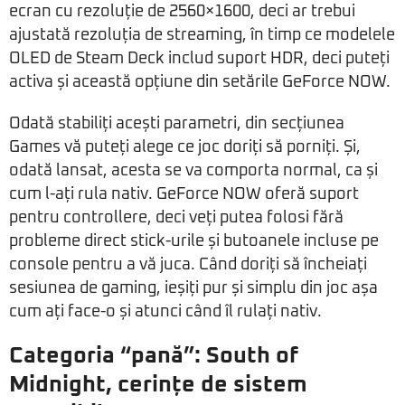
ecran cu rezoluție de 2560×1600, deci ar trebui
ajustată rezoluția de streaming, în timp ce modelele
OLED de Steam Deck includ suport HDR, deci puteți
activa și această opțiune din setările GeForce NOW.
Odată stabiliți acești parametri, din secțiunea
Games vă puteți alege ce joc doriți să porniți. Și,
odată lansat, acesta se va comporta normal, ca și
cum l-ați rula nativ. GeForce NOW oferă suport
pentru controllere, deci veți putea folosi fără
probleme direct stick-urile și butoanele incluse pe
console pentru a vă juca. Când doriți să încheiați
sesiunea de gaming, ieșiți pur și simplu din joc așa
cum ați face-o și atunci când îl rulați nativ.
Categoria “pană”: South of
Midnight, cerințe de sistem