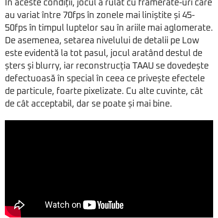
În aceste condiții, jocul a rulat cu framerate-uri care
au variat între 70fps în zonele mai liniștite și 45-
50fps în timpul luptelor sau în ariile mai aglomerate.
De asemenea, setarea nivelului de detalii pe Low
este evidentă la tot pasul, jocul aratând destul de
șters și blurry, iar reconstrucția TAAU se dovedește
defectuoasă în special în ceea ce privește efectele
de particule, foarte pixelizate. Cu alte cuvinte, cât
de cât acceptabil, dar se poate și mai bine.