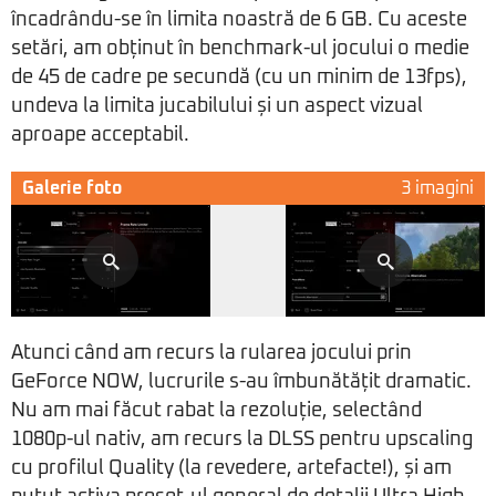
încadrându-se în limita noastră de 6 GB. Cu aceste
setări, am obținut în benchmark-ul jocului o medie
de 45 de cadre pe secundă (cu un minim de 13fps),
undeva la limita jucabilului și un aspect vizual
aproape acceptabil.
Galerie foto
3 imagini
Atunci când am recurs la rularea jocului prin
GeForce NOW, lucrurile s-au îmbunătățit dramatic.
Nu am mai făcut rabat la rezoluție, selectând
1080p-ul nativ, am recurs la DLSS pentru upscaling
cu profilul Quality (la revedere, artefacte!), și am