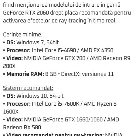
fiind menţionarea modelului de intrare în gamă
GeForce RTX 2060 drept placă recomandată pentru
activarea efectelor de ray-tracing în timp real.
Cerinţe minime:
• OS:
Windows 7, 64bit
• Procesor:
Intel Core i5-4690 / AMD FX 4350
• Video:
NVIDIA GeForce GTX 780 / AMD Radeon R9
280X
• Memorie RAM:
8 GB • DirectX: versiunea 11
Sistem recomandat:
• OS:
Windows 10, 64-bit
• Procesor:
Intel Core i5-7600K / AMD Ryzen 5
1600X
• Video:
NVIDIA GeForce GTX 1660/1060 / AMD
Radeon RX 580
• Video recomandat pentru ray-tracing:
NVIDIA