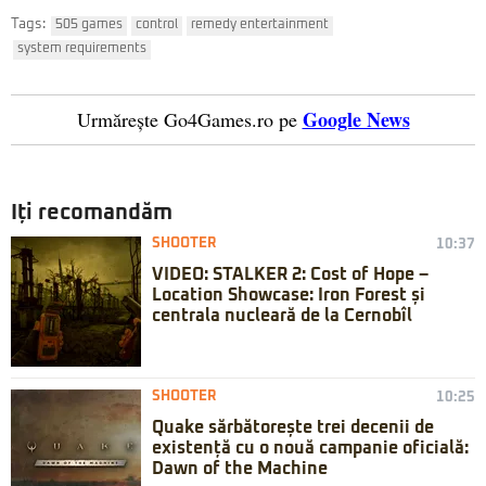
Tags:
505 games
control
remedy entertainment
system requirements
Google News
Urmărește Go4Games.ro pe
Iți recomandăm
SHOOTER
10:37
VIDEO: STALKER 2: Cost of Hope –
Location Showcase: Iron Forest și
centrala nucleară de la Cernobîl
SHOOTER
10:25
Quake sărbătorește trei decenii de
existență cu o nouă campanie oficială:
Dawn of the Machine