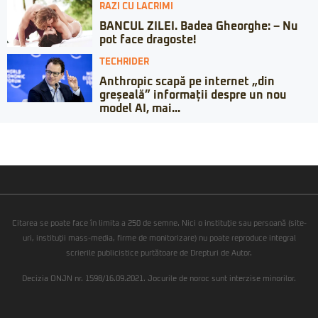
RAZI CU LACRIMI
BANCUL ZILEI. Badea Gheorghe: – Nu
pot face dragoste!
TECHRIDER
Anthropic scapă pe internet „din
greșeală” informații despre un nou
model AI, mai...
Citarea se poate face în limita a 250 de semne. Nici o instituţie sau persoană (site-
uri, instituţii mass-media, firme de monitorizare) nu poate reproduce integral
scrierile publicistice purtătoare de Drepturi de Autor.
Decizia ONJN nr. 1598/16.09.2021. Jocurile de noroc sunt interzise minorilor.