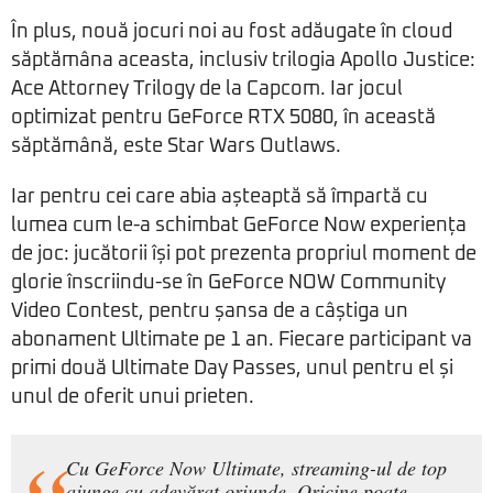
În plus, nouă jocuri noi au fost adăugate în cloud
săptămâna aceasta, inclusiv trilogia Apollo Justice:
Ace Attorney Trilogy de la Capcom. Iar jocul
optimizat pentru GeForce RTX 5080, în această
săptămână, este Star Wars Outlaws.
Iar pentru cei care abia așteaptă să împartă cu
lumea cum le-a schimbat GeForce Now experiența
de joc: jucătorii își pot prezenta propriul moment de
glorie înscriindu-se în GeForce NOW Community
Video Contest, pentru șansa de a câștiga un
abonament Ultimate pe 1 an. Fiecare participant va
primi două Ultimate Day Passes, unul pentru el și
unul de oferit unui prieten.
Cu GeForce Now Ultimate, streaming-ul de top
ajunge cu adevărat oriunde. Oricine poate