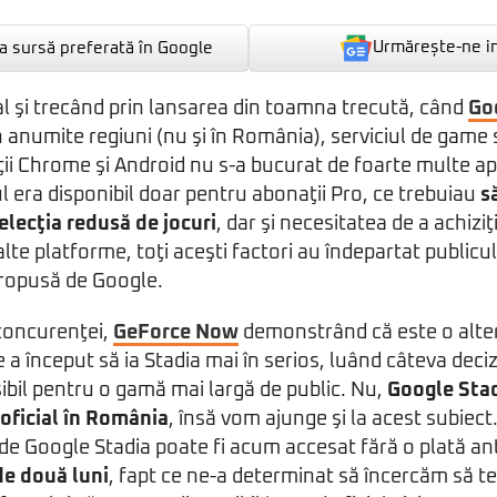
Urmărește-ne i
 sursă preferată în Google
ial şi trecând prin lansarea din toamna trecută, când
Go
în anumite regiuni (nu şi în România), serviciul de game
ţii Chrome şi Android nu s-a bucurat de foarte multe apr
ul era disponibil doar pentru abonaţii Pro, ce trebuiau
s
elecţia redusă de jocuri
, dar şi necesitatea de a achizi
 alte platforme, toţi aceşti factori au îndepartat publicu
ropusă de Google.
 concurenţei,
GeForce Now
demonstrând că este o altern
a început să ia Stadia mai în serios, luând câteva deciz
sibil pentru o gamă mai largă de public. Nu,
Google Sta
 oficial în România
, însă vom ajunge şi la acest subiect
e Google Stadia poate fi acum accesat fără o plată an
de două luni
, fapt ce ne-a determinat să încercăm să tes