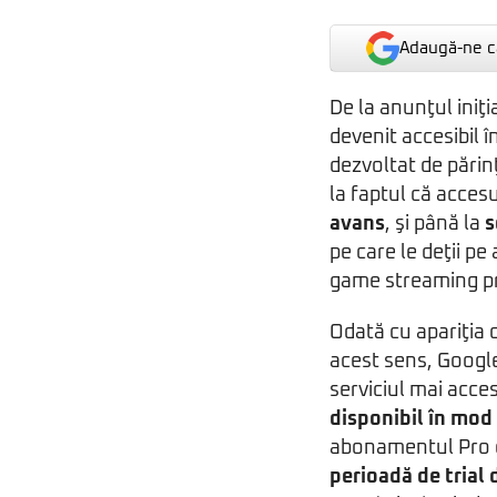
Adaugă-ne ca
De la anunţul iniţ
devenit accesibil 
dezvoltat de părin
la faptul că acces
avans
, şi până la
s
pe care le deţii pe
game streaming p
Odată cu apariţia
acest sens, Google 
serviciul mai acce
disponibil în mod
abonamentul Pro d
perioadă de trial 