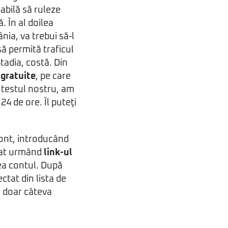
abilă să ruleze
. În al doilea
nia, va trebui să-l
 să permită traficul
tadia, costă. Din
 gratuite
, pe care
u testul nostru, am
24 de ore. Îl puteţi
cont, introducând
ivat urmând
link-ul
rea contul. După
ctat din lista de
n doar câteva