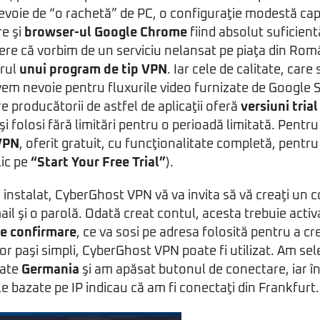
evoie de “o rachetă” de PC, o configuraţie modestă cap
re şi
browser-ul Google Chrome
fiind absolut suficientă
ere că vorbim de un serviciu nelansat pe piaţa din Româ
orul
unui program de tip VPN
. Iar cele de calitate, care
avem nevoie pentru fluxurile video furnizate de Google S
tre producătorii de astfel de aplicaţii oferă
versiuni trial
şi folosi fără limitări pentru o perioadă limitată. Pentr
VPN
, oferit gratuit, cu funcţionalitate completă, pentru 
lic pe
“Start Your Free Trial”
).
 instalat, CyberGhost VPN vă va invita să vă creaţi un 
ail şi o parolă. Odată creat contul, acesta trebuie act
de confirmare
, ce va sosi pe adresa folosită pentru a c
r paşi simpli, CyberGhost VPN poate fi utilizat. Am sele
date
Germania
şi am apăsat butonul de conectare, iar î
le bazate pe IP indicau că am fi conectaţi din Frankfurt.