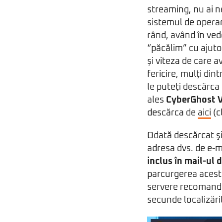
streaming, nu ai n
sistemul de opera
rând, având în ved
“păcălim” cu ajut
şi viteza de care 
fericire, mulţi din
le puteţi descărca 
ales
CyberGhost 
descărca de
aici
(c
Odată descărcat şi
adresa dvs. de e-m
inclus în mail-ul 
parcurgerea acesto
servere recoman
secunde localizări