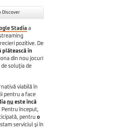
n Discover
ogle Stadia
a
 streaming
ecieri pozitive. De
ă plătească în
ţiona din nou jocuri
l de soluţia de
ativă viabilă în
ii pentru a face
dia
nu
este încă
. Pentru început,
ticipată, pentru
o
tam serviciul şi în