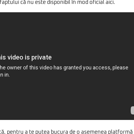
aptului că nu este disponibil în mod oficial aici.
că, pentru a te putea bucura de o asemenea platform