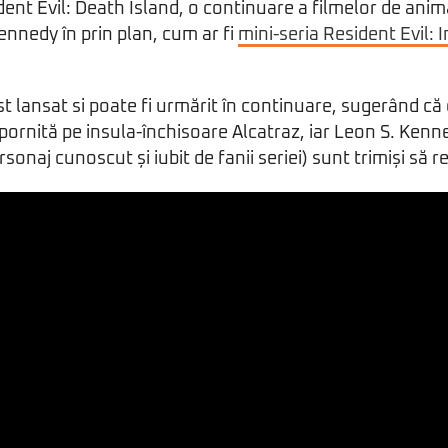
ent Evil: Death Island, o continuare a filmelor de anima
ennedy în prin plan, cum ar fi
mini-seria Resident Evil: 
st lansat si poate fi urmărit în continuare, sugerând c
pornită pe insula-închisoare Alcatraz, iar Leon S. Kenne
rsonaj cunoscut și iubit de fanii seriei) sunt trimiși să r