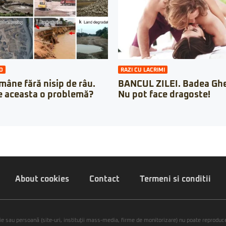
O
RAZI CU LACRIMI
âne fără nisip de râu.
BANCUL ZILEI. Badea Ghe
e aceasta o problemă?
Nu pot face dragoste!
About cookies
Contact
Termeni si conditii
ie sau persoană (site-uri, instituţii mass-media, firme de monitorizare) nu poate reproduce 