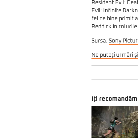
Resident Evil: Dea
Evil: Infinite Dark
fel de bine primit 
Reddick în roluril
Sursa:
Sony Pictu
Ne puteți urmări ș
Iți recomandăm