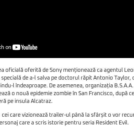
rea oficială oferită de Sony menționează ca agentul Le
 specială de a-l salva pe doctorul răpit Antonio Taylor,
ndu-l îndeaproape. De asemenea, organizația B.S.A.A. 
hează o nouă epidemie zombie în San Francisco, după ce
eră pe insula Alcatraz.
 cei care vizionează trailer-ul până la sfârșit o vor recu
ersonaj care a scris istorie pentru seria Resident Evil.