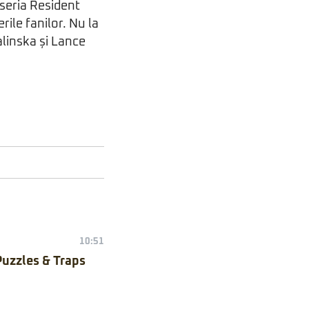
-seria Resident
rile fanilor. Nu la
alinska și Lance
10:51
Puzzles & Traps