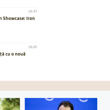
10:37
n Showcase: Iron
10:25
nță cu o nouă