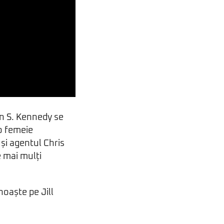
on S. Kennedy se
 o femeie
și agentul Chris
 mai mulți
noaște pe Jill