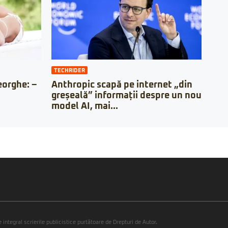
TECHRIDER
orghe: –
Anthropic scapă pe internet „din
greșeală” informații despre un nou
model AI, mai...
integral scrierile publicistice purtătoare de Drepturi de Autor.