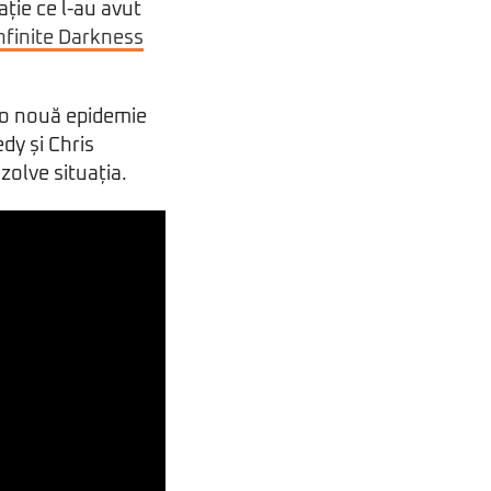
ție ce l-au avut
Infinite Darkness
ă o nouă epidemie
dy și Chris
ezolve situația.