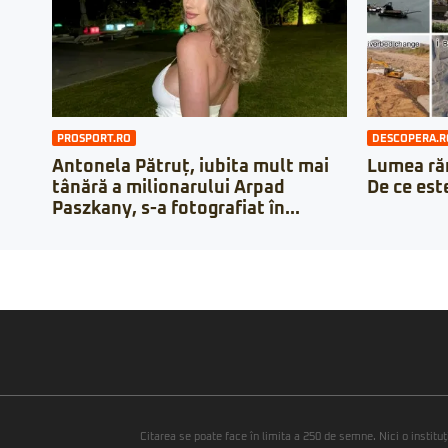
PROSPORT.RO
DESCOPERA.R
Antonela Pătruț, iubita mult mai
Lumea răm
tânără a milionarului Arpad
De ce est
Paszkany, s-a fotografiat în...
Citarea se poate face în limita a 250 de semne. Nici o instituţ