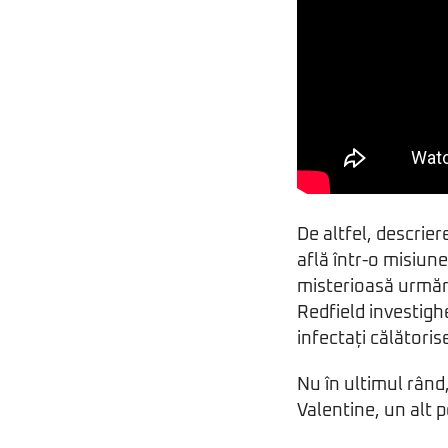
De altfel, descrie
află într-o misiune
misterioasă urmări
Redfield investig
infectați călătoris
Nu în ultimul rând,
Valentine, un alt p