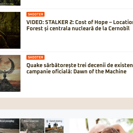
SHOOTER
VIDEO: STALKER 2: Cost of Hope – Locatio
Forest și centrala nucleară de la Cernobîl
SHOOTER
Quake sărbătorește trei decenii de existe
campanie oficială: Dawn of the Machine