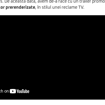
. De această dată, avem de-a face cu un trailer promoţ
or prerenderizate
, în stilul unei reclame TV.