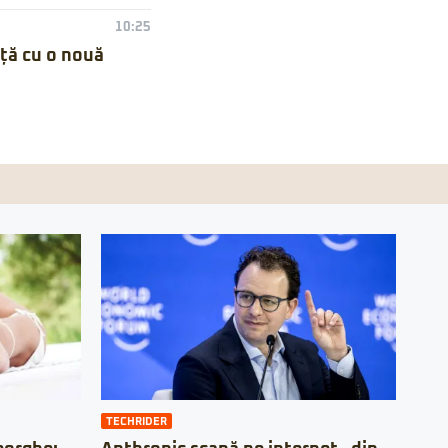
10:25
nță cu o nouă
TECHRIDER