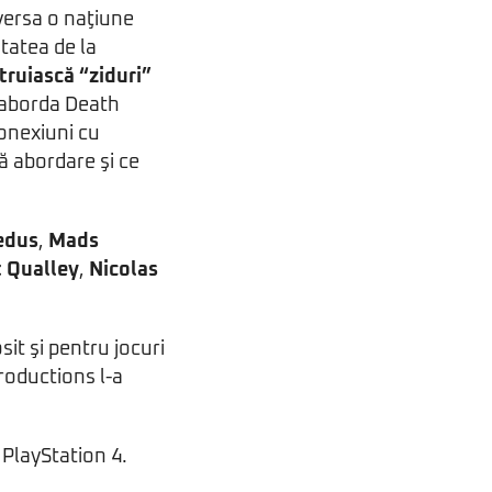
versa o naţiune
itatea de la
truiască “ziduri”
 aborda Death
conexiuni cu
ă abordare şi ce
edus
,
Mads
 Qualley
,
Nicolas
osit şi pentru jocuri
roductions l-a
 PlayStation 4.