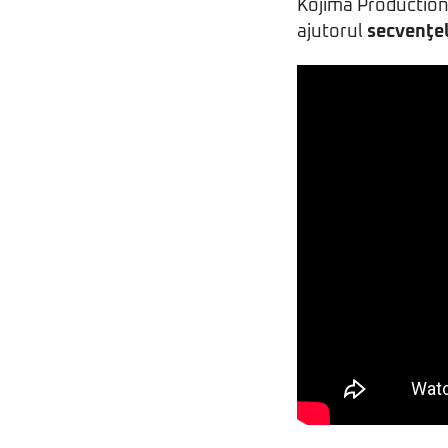
Kojima Productions
ajutorul
secvenţel