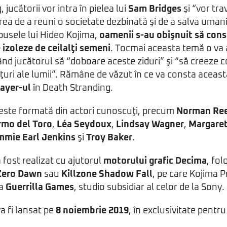
 jucătorii vor intra în pielea lui
Sam Bridges
şi “vor tra
area de a reuni o societate dezbinată şi de a salva uman
spusele lui Hideo Kojima,
oamenii s-au obişnuit să cons
se izoleze de ceilalţi semeni
. Tocmai aceasta temă o va
ând jucătorul să “doboare aceste ziduri” şi “să creeze 
lţuri ale lumii”. Rămâne de văzut în ce va consta aceast
ayer-ul
în Death Stranding.
i este formată din actori cunoscuţi, precum
Norman Re
rmo del Toro
,
Léa Seydoux
,
Lindsay Wagner
,
Margaret
mie Earl Jenkins
şi
Troy Baker
.
 fost realizat cu ajutorul
motorului grafic Decima
, fol
Zero Dawn
sau
Killzone Shadow Fall
, pe care Kojima P
la
Guerrilla Games
, studio subsidiar al celor de la Sony.
a fi lansat pe
8 noiembrie 2019
, în exclusivitate pentru