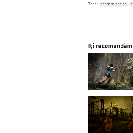
Tags:
death stranding
h
Iți recomandăm