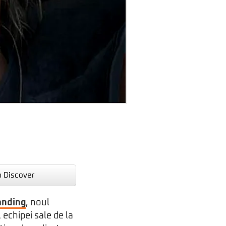
n Discover
anding
, noul
 echipei sale de la