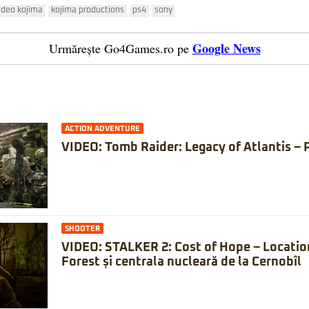
ideo kojima
kojima productions
ps4
sony
Google News
Urmărește Go4Games.ro pe
ACTION ADVENTURE
VIDEO: Tomb Raider: Legacy of Atlantis – 
SHOOTER
VIDEO: STALKER 2: Cost of Hope – Locatio
Forest și centrala nucleară de la Cernobîl