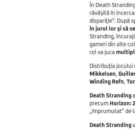
În Death Stranding,
răvăşită în încerc
dispariţie”. După 
în jurul lor şi să 
Stranding, încuraj
gameri din alte co
rol va juca
multipl
Distribuţia joculu
Mikkelsen
,
Guille
Winding Refn
,
Tom
Death Stranding
a
precum
Horizon: 
„împrumutat” de 
Death Stranding
v