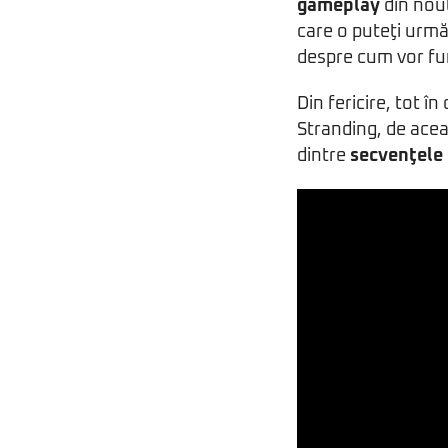
gameplay
din nou
care o puteţi urmăr
despre cum vor fu
Din fericire, tot î
Stranding, de acea
dintre
secvenţele