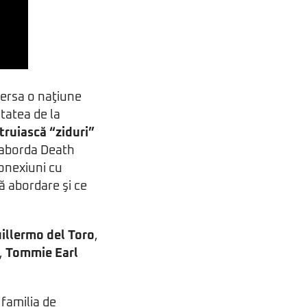
aversa o naţiune
itatea de la
truiască “ziduri”
 aborda Death
conexiuni cu
ă abordare şi ce
illermo del Toro
,
,
Tommie Earl
 familia de