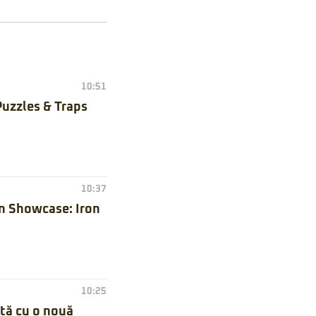
10:51
Puzzles & Traps
10:37
n Showcase: Iron
10:25
nță cu o nouă