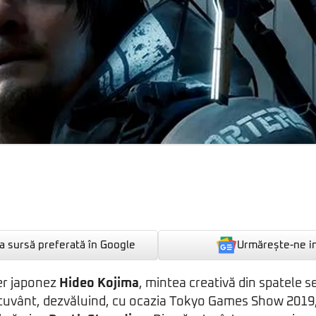
Urmărește-ne i
 sursă preferată în Google
er japonez
Hideo Kojima
, mintea creativă din spatele s
de cuvânt, dezvăluind, cu ocazia Tokyo Games Show 201