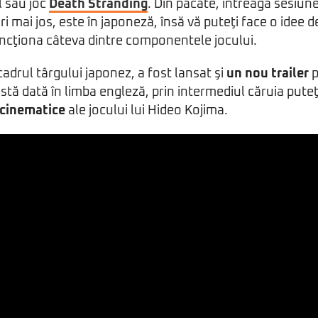
l său joc
Death Stranding
. Din păcate, întreaga sesiun
i mai jos, este în japoneză, însă vă puteţi face o idee 
ncţiona câteva dintre componentele jocului.
n cadrul târgului japonez, a fost lansat şi
un nou trailer
p
stă dată în limba engleză, prin intermediul căruia pute
 cinematice
ale jocului lui Hideo Kojima.