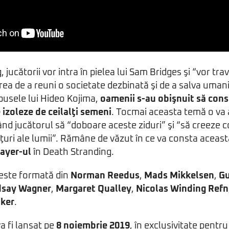
 jucătorii vor intra în pielea lui Sam Bridges şi “vor tr
area de a reuni o societate dezbinată şi de a salva uman
spusele lui Hideo Kojima,
oamenii s-au obişnuit să cons
se izoleze de ceilalţi semeni
. Tocmai aceasta temă o va
ând jucătorul să “doboare aceste ziduri” şi “să creeze 
lţuri ale lumii”. Rămâne de văzut în ce va consta aceast
ayer-ul
în Death Stranding.
i este formată din
Norman Reedus
,
Mads Mikkelsen
,
Gu
dsay Wagner
,
Margaret Qualley
,
Nicolas Winding Refn
aker
.
a fi lansat pe
8 noiembrie 2019
, în exclusivitate pentru