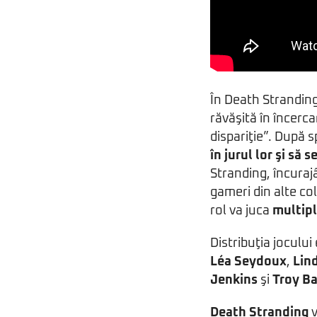
În Death Stranding,
răvăşită în încerc
dispariţie”. După 
în jurul lor şi să 
Stranding, încuraj
gameri din alte co
rol va juca
multipl
Distribuţia joculu
Léa Seydoux
,
Lin
Jenkins
şi
Troy B
Death Stranding
v