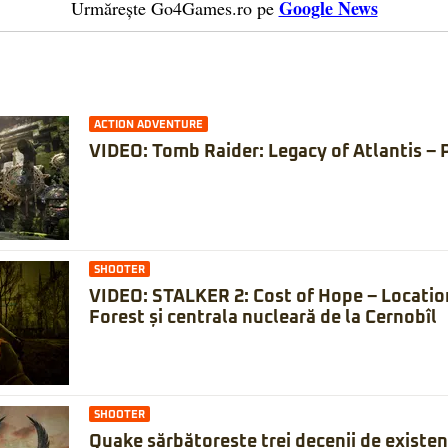
Google News
Urmărește Go4Games.ro pe
ACTION ADVENTURE
VIDEO: Tomb Raider: Legacy of Atlantis – 
SHOOTER
VIDEO: STALKER 2: Cost of Hope – Locatio
Forest și centrala nucleară de la Cernobîl
SHOOTER
Quake sărbătorește trei decenii de existe