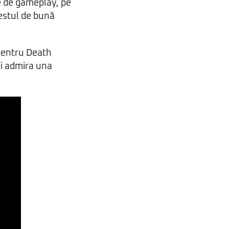
e de gameplay, pe
destul de bună
entru Death
ţi admira una