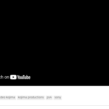
ideo kojima
kojima productions
ps4
sony