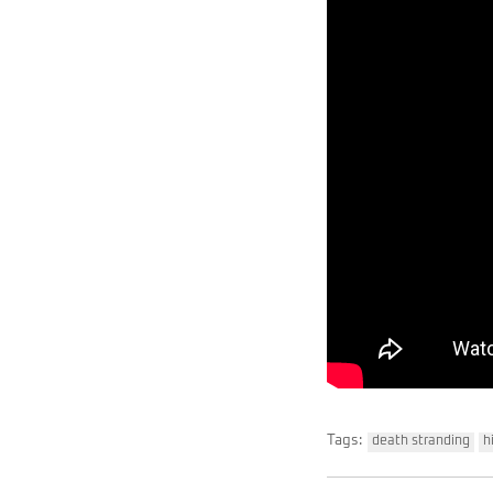
Tags:
death stranding
h