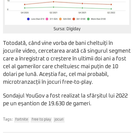
Sursa: Digiday
Totodată, când vine vorba de bani cheltuiți în
jocurile video, cercetarea arată că singurul segment
care a înregistrat o creștere în ultimii doi ani a fost
cel al gamerilor care cheltuiesc mai puțin de 10
dolari pe lună. Aceștia fac, cel mai probabil,
microtranzacții în jocuri free-to-play.
Sondajul YouGov a fost realizat la sfârșitul lui 2022
pe un eșantion de 19.630 de gameri.
Tags:
fortnite
free to play
jocuri