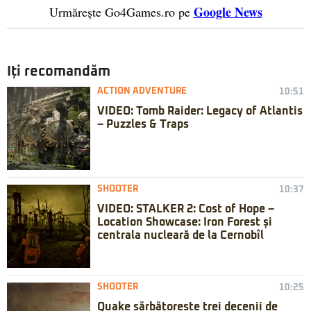
Google News
Urmărește Go4Games.ro pe
Iți recomandăm
ACTION ADVENTURE
10:51
VIDEO: Tomb Raider: Legacy of Atlantis
– Puzzles & Traps
SHOOTER
10:37
VIDEO: STALKER 2: Cost of Hope –
Location Showcase: Iron Forest și
centrala nucleară de la Cernobîl
SHOOTER
10:25
Quake sărbătorește trei decenii de