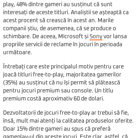
play, 48% dintre gameri au susținut că sunt
interesați de aceste titluri. Analiștii se așteaptă ca
acest procent să crească în acest an. Marile
companii știu, de asemenea, că se produce o
schimbare. De aceea, Microsoft și
Sony
vor lansa
propriile servicii de reclame în jocuri în perioada
următoare.
Întrebați care este principalul motiv pentru care
joacă titluri free-to-play, majoritatea gamerilor
(35%) au susținut că nu își permit să plătească
pentru jocuri premium sau console. Un titlu
premium costă aproximativ 60 de dolari.
Dezvoltatorii de jocuri free-to-play ar trebui să fie,
însă, mult mai atenți la calitatea produselor oferite.
Doar 15% dintre gameri au spus că preferă
gameplay-ul din aceste jocuri. Este clar, astfel, că