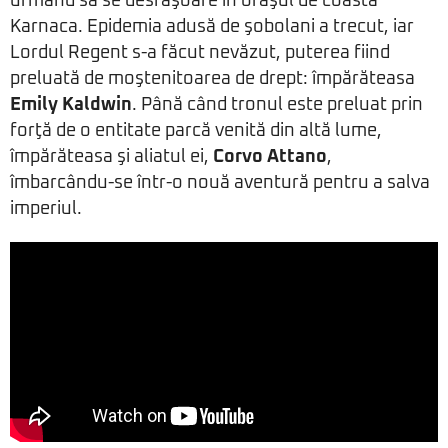
urmând să se desfăşoare în oraşul de coastă
Karnaca. Epidemia adusă de şobolani a trecut, iar
Lordul Regent s-a făcut nevăzut, puterea fiind
preluată de moştenitoarea de drept: împărăteasa
Emily Kaldwin
. Până când tronul este preluat prin
forţă de o entitate parcă venită din altă lume,
împărăteasa şi aliatul ei,
Corvo Attano
,
îmbarcându-se într-o nouă aventură pentru a salva
imperiul.