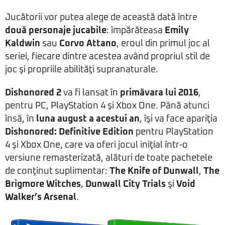
Jucătorii vor putea alege de această dată între
două personaje jucabile
: împărăteasa
Emily
Kaldwin
sau
Corvo Attano
, eroul din primul joc al
seriei, fiecare dintre acestea având propriul stil de
joc şi propriile abilităţi supranaturale.
Dishonored 2
va fi lansat în
primăvara lui 2016
,
pentru PC, PlayStation 4 şi Xbox One. Până atunci
însă, în
luna august a acestui an
, îşi va face apariţia
Dishonored
: Definitive Edition
pentru PlayStation
4 şi Xbox One, care va oferi jocul iniţial într-o
versiune remasterizată, alături de toate pachetele
de conţinut suplimentar:
The Knife of Dunwall
,
The
Brigmore Witches
,
Dunwall City Trials
şi
Void
Walker’s Arsenal
.