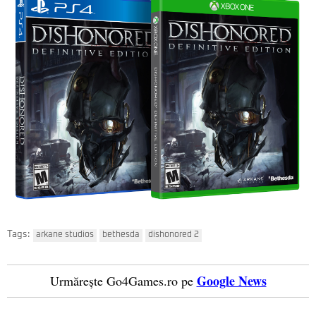
Tags:
arkane studios
bethesda
dishonored 2
Google News
Urmărește Go4Games.ro pe