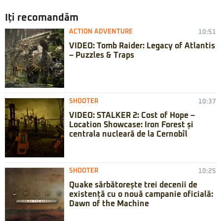
Iți recomandăm
ACTION ADVENTURE
10:51
VIDEO: Tomb Raider: Legacy of Atlantis
– Puzzles & Traps
SHOOTER
10:37
VIDEO: STALKER 2: Cost of Hope –
Location Showcase: Iron Forest și
centrala nucleară de la Cernobîl
SHOOTER
10:25
Quake sărbătorește trei decenii de
existență cu o nouă campanie oficială:
Dawn of the Machine