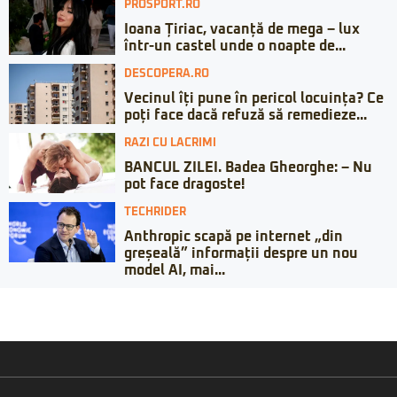
PROSPORT.RO
Ioana Țiriac, vacanță de mega – lux
într-un castel unde o noapte de...
DESCOPERA.RO
Vecinul îți pune în pericol locuința? Ce
poți face dacă refuză să remedieze...
RAZI CU LACRIMI
BANCUL ZILEI. Badea Gheorghe: – Nu
pot face dragoste!
TECHRIDER
Anthropic scapă pe internet „din
greșeală” informații despre un nou
model AI, mai...