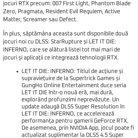
jocuri RTX precum: 007 First Light, Phantom Blade
Zero, Pragmata, Resident Evil Requiem, Active
Matter, Screamer sau Defect.
În plus, săptămâna aceasta sunt disponibile două
jocuri noi cu DLSS: StarRupture și LET IT DIE:
INFERNO, care se alătură listei tot mai mari de
jocuri și aplicații ce integrează tehnologii RTX.
LET IT DIE: INFERNO: Titlul de acțiune și
supraviețuire de la Supertrick Games și
GungHo Online Entertainment duce seria
LET IT DIE într-o nouă eră, mai dură,
explorând profunzimi neprevăzute. Un
update adaugă DLSS Super Resolution în
LET IT DIE: INFERNO, ce accelerează
performanța pentru gamerii GeForce RTX.
De asemenea, prin NVIDIA App, jocul poate fi
actualizat suplimentar la DLSS 4.5 Super