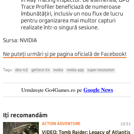
în Ray Tracing Inspector. De asemenea, GPU
Trace Profiler beneficiază de numeroase
îmbunătățiri, inclusiv un nou flux de lucru
pentru organizarea mai multor capturi
realizate într-o singură sesiune.
Sursa: NVIDIA
Ne puteți urmări și pe pagina oficială de Facebook!
Tags:
dlss 4.5
geforce rtx
nvidia
nvidia app
super resolution
Google News
Urmărește Go4Games.ro pe
Iți recomandăm
ACTION ADVENTURE
10:51
VIDEO: Tomb Raider: Legacy of Atlantis