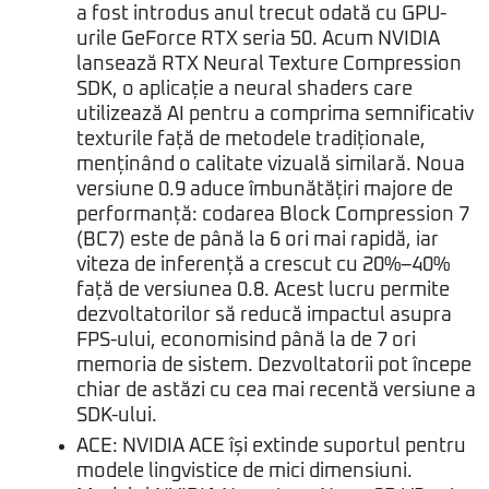
a fost introdus anul trecut odată cu GPU-
urile GeForce RTX seria 50. Acum NVIDIA
lansează RTX Neural Texture Compression
SDK, o aplicație a neural shaders care
utilizează AI pentru a comprima semnificativ
texturile față de metodele tradiționale,
menținând o calitate vizuală similară. Noua
versiune 0.9 aduce îmbunătățiri majore de
performanță: codarea Block Compression 7
(BC7) este de până la 6 ori mai rapidă, iar
viteza de inferență a crescut cu 20%–40%
față de versiunea 0.8. Acest lucru permite
dezvoltatorilor să reducă impactul asupra
FPS-ului, economisind până la de 7 ori
memoria de sistem. Dezvoltatorii pot începe
chiar de astăzi cu
cea mai recentă versiune a
SDK-ului
.
ACE: NVIDIA ACE își extinde suportul pentru
modele lingvistice de mici dimensiuni.