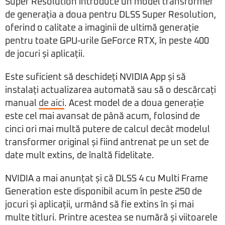
Super Resolution introduce un model transformer
de generația a doua pentru DLSS Super Resolution,
oferind o calitate a imaginii de ultimă generație
pentru toate GPU-urile GeForce RTX, în peste 400
de jocuri și aplicații.
Este suficient să deschideți NVIDIA App și să
instalați actualizarea automată sau să o descărcați
manual
de aici
. Acest model de a doua generație
este cel mai avansat de până acum, folosind de
cinci ori mai multă putere de calcul decât modelul
transformer original și fiind antrenat pe un set de
date mult extins, de înaltă fidelitate.
NVIDIA a mai anunțat și că DLSS 4 cu Multi Frame
Generation este disponibil acum în peste 250 de
jocuri și aplicații, urmând să fie extins în și mai
multe titluri. Printre acestea se numără și viitoarele