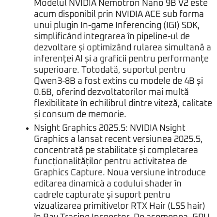
Modelul NVIDIA Nemotron Nano 9B V2 este
acum disponibil prin NVIDIA ACE sub forma
unui plugin In-game Inferencing (IGI) SDK,
simplificând integrarea în pipeline-ul de
dezvoltare și optimizând rularea simultană a
inferenței AI și a graficii pentru performanțe
superioare. Totodată, suportul pentru
Qwen3-8B a fost extins cu modele de 4B și
0.6B, oferind dezvoltatorilor mai multă
flexibilitate în echilibrul dintre viteză, calitate
și consum de memorie.
Nsight Graphics 2025.5: NVIDIA Nsight
Graphics a lansat recent versiunea 2025.5,
concentrată pe stabilitate și completarea
funcționalităților pentru activitatea de
Graphics Capture. Noua versiune introduce
editarea dinamică a codului shader în
cadrele capturate și suport pentru
vizualizarea primitivelor RTX Hair (LSS hair)