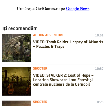
Google News
Urmărește Go4Games.ro pe
Iți recomandăm
ACTION ADVENTURE
10:51
VIDEO: Tomb Raider: Legacy of Atlantis
– Puzzles & Traps
SHOOTER
10:37
VIDEO: STALKER 2: Cost of Hope –
Location Showcase: Iron Forest și
centrala nucleară de la Cernobîl
SHOOTER
10:25