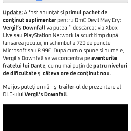
Update:
A fost anunţat şi
primul pachet de
conţinut suplimentar
pentru DmC Devil May Cry:
Vergil’s Downfall
va putea fi descărcat via Xbox
Live sau PlayStation Network la scurt timp după
lansarea jocului, în schimbul a 720 de puncte
Microsoft sau 8.99€. După cum o spune şi numele,
Vergil’s Downfall se va concentra pe
aventurile
fratelui lui Dante
, cu nu mai puţin de
patru niveluri
de dificultate
şi
câteva ore de conţinut nou
.
Mai jos puteţi urmări şi
trailer
-ul de prezentare al
DLC-ului
Vergil’s Downfall
.