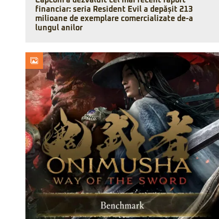
Capcom a dezvăluit cel mai recent raport
financiar: seria Resident Evil a depășit 213
milioane de exemplare comercializate de-a
lungul anilor