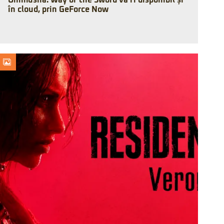
Onimusha: Way of the Sword va fi disponibil și
în cloud, prin GeForce Now