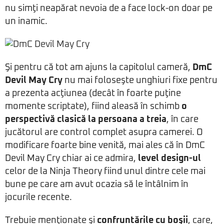
nu simţi neapărat nevoia de a face lock-on doar pe
un inamic.
Şi pentru că tot am ajuns la capitolul cameră,
DmC
Devil May Cry
nu mai foloseşte unghiuri fixe pentru
a prezenta acţiunea (decât în foarte puţine
momente scriptate), fiind aleasă în schimb
o
perspectivă clasică la persoana a treia
, în care
jucătorul are control complet asupra camerei. O
modificare foarte bine venită, mai ales că în DmC
Devil May Cry chiar ai ce admira,
level design-ul
celor de la Ninja Theory fiind unul dintre cele mai
bune pe care am avut ocazia să le întâlnim în
jocurile recente.
Trebuie menţionate şi
confruntările cu boşii
, care,