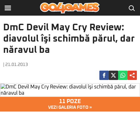
DmC Devil May Cry Review:
diavolul îşi schimbă părul, dar
năravul ba
| 21.01.2013
11 POZE
VEZI GALERIA FOTO »