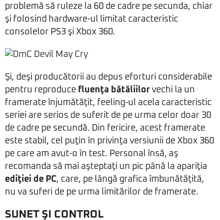
problemă să ruleze la 60 de cadre pe secunda, chiar
şi folosind hardware-ul limitat caracteristic
consolelor PS3 şi Xbox 360.
Şi, deşi producătorii au depus eforturi considerabile
pentru reproduce
fluenţa bătăliilor
vechi la un
framerate înjumătăţit, feeling-ul acela caracteristic
seriei are serios de suferit de pe urma celor doar 30
de cadre pe secundă. Din fericire, acest framerate
este stabil, cel puţin în privinţa versiunii de Xbox 360
pe care am avut-o în test. Personal însă, aş
recomanda să mai aşteptaţi un pic până la apariţia
ediţiei de PC
, care, pe lângă grafica îmbunătăţită,
nu va suferi de pe urma limitărilor de framerate.
SUNET ŞI CONTROL