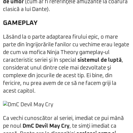
de umor
(cum ar fi referinţele amuzante la coafura
clasică a lui Dante).
GAMEPLAY
Lăsând la o parte adaptarea firului epic, o mare
parte din îngrijorările fanilor cu vechime erau legate
de cum va mofica Ninja Theory gameplay-ul
caracteristic seriei şi în special
sistemul de luptă
,
considerat unul dintre cele mai dezvoltate şi
complexe din jocurile de acest tip. Ei bine, din
fericire, nu prea avem de ce să ne facem griji la
acest capitol.
Ca vechi cunoscător al seriei, imediat ce pui mână
pe noul
DmC Devil May Cry
, te simţi imediat ca