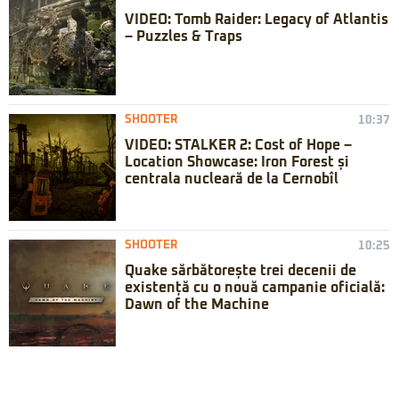
VIDEO: Tomb Raider: Legacy of Atlantis
– Puzzles & Traps
SHOOTER
10:37
VIDEO: STALKER 2: Cost of Hope –
Location Showcase: Iron Forest și
centrala nucleară de la Cernobîl
SHOOTER
10:25
Quake sărbătorește trei decenii de
existență cu o nouă campanie oficială:
Dawn of the Machine