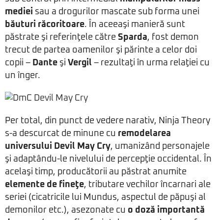
mediei
sau a drogurilor mascate sub forma unei
băuturi răcoritoare
. În aceeaşi manieră sunt
păstrate şi referinţele către
Sparda
, fost demon
trecut de partea oamenilor şi părinte a celor doi
copii –
Dante
şi
Vergil
– rezultaţi în urma relaţiei cu
un înger.
Per total, din punct de vedere narativ, Ninja Theory
s-a descurcat de minune cu
remodelarea
universului Devil May Cry
, umanizând personajele
şi adaptându-le nivelului de percepţie occidental. În
acelaşi timp, producătorii au păstrat anumite
elemente de fineţe
, tributare vechilor încarnari ale
seriei (cicatricile lui Mundus, aspectul de păpuşi al
demonilor etc.), asezonate cu
o doză importantă