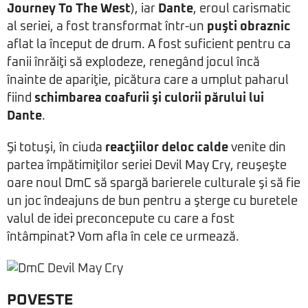
Journey To The West
), iar
Dante
, eroul carismatic
al seriei, a fost transformat într-un
puşti obraznic
aflat la început de drum. A fost suficient pentru ca
fanii înrăiţi să explodeze, renegând jocul încă
înainte de apariţie, picătura care a umplut paharul
fiind
schimbarea coafurii şi culorii părului lui
Dante
.
Şi totuşi, în ciuda
reacţiilor deloc calde
venite din
partea împătimiţilor seriei Devil May Cry, reuşeşte
oare noul DmC să spargă barierele culturale şi să fie
un joc îndeajuns de bun pentru a şterge cu buretele
valul de idei preconcepute cu care a fost
întâmpinat? Vom afla în cele ce urmează.
POVESTE