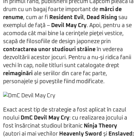
În primul rând, publisherii precum Capcom pleacă la
drum cu un bagaj foarte important de
mărci de
renume
, cum ar fi
Resident Evil
,
Dead Rising
sau
exemplul de faţă –
Devil May Cry
. Apoi, pentru a se
acomoda cât mai bine la cerinţele pieţei vestice,
scapă de filosofiile de design japoneze prin
contractarea unor studiouri străine
în vederea
dezvoltării acestor jocuri. Pentru a nu-şi ridica fanii
vechi în cap, noile titluri sunt catalogate drept
reimaginări
ale seriilor din care fac parte,
personajele şi poveştile fiind modificate.
Exact acest tip de strategie a fost aplicat în cazul
noului
DmC Devil May Cry
: cu realizarea jocului a
fost însărcinat studioul britanic
Ninja Theory
(autori ai mai vechilor
Heavenly Sword
şi
Enslaved: