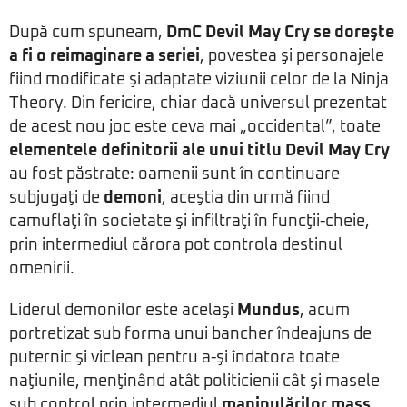
După cum spuneam,
DmC Devil May Cry se doreşte
a fi o reimaginare a seriei
, povestea şi personajele
fiind modificate şi adaptate viziunii celor de la Ninja
Theory. Din fericire, chiar dacă universul prezentat
de acest nou joc este ceva mai „occidental”, toate
elementele definitorii ale unui titlu Devil May Cry
au fost păstrate: oamenii sunt în continuare
subjugaţi de
demoni
, aceştia din urmă fiind
camuflaţi în societate şi infiltraţi în funcţii-cheie,
prin intermediul cărora pot controla destinul
omenirii.
Liderul demonilor este acelaşi
Mundus
, acum
portretizat sub forma unui bancher îndeajuns de
puternic şi viclean pentru a-şi îndatora toate
naţiunile, menţinând atât politicienii cât şi masele
sub control prin intermediul
manipulărilor mass