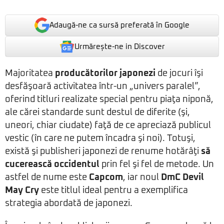
Adaugă-ne ca sursă preferată în Google
Urmărește-ne in Discover
Majoritatea
producătorilor japonezi
de jocuri îşi
desfăşoară activitatea într-un „univers paralel”,
oferind titluri realizate special pentru piaţa niponă,
ale cărei standarde sunt destul de diferite (şi,
uneori, chiar ciudate) faţă de ce apreciază publicul
vestic (în care ne putem încadra şi noi). Totuşi,
există şi publisheri japonezi de renume hotărâţi
să
cucerească occidentul
prin fel şi fel de metode. Un
astfel de nume este
Capcom
, iar noul
DmC Devil
May Cry
este titlul ideal pentru a exemplifica
strategia abordată de japonezi.