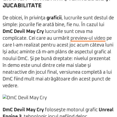
JUCABILITATE
De obicei, în privinţa
graficii
, lucrurile sunt destul de
simple: jocurile fie arată bine, fie nu. În cazul lui
DmC Devil May Cry
lucrurile sunt ceva ma
complicate. Cei care au urmărit
preview-ul video
pe
care l-am realizat pentru acest joc acum câteva luni
îşi aduc aminte că m-am plâns de aspectul grafic al
noului DmC. Şi pe bună dreptate: nivelul prezentat
în demo este unul dintre cele mai slabe şi
neatractive din jocul final, versiunea completă a lui
DmC fiind mult mai atrăgătoare din acest punct de
vedere.
DmC Devil May Cry
foloseşte motorul grafic
Unreal
Engine 3
, tehnologic jocul nefiind deloc