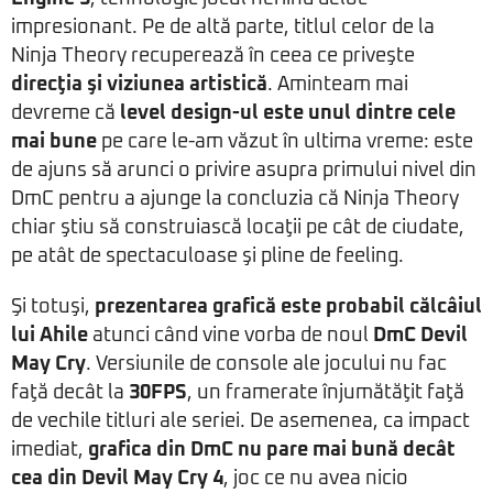
impresionant. Pe de altă parte, titlul celor de la
Ninja Theory recuperează în ceea ce priveşte
direcţia şi viziunea artistică
. Aminteam mai
devreme că
level design-ul este unul dintre cele
mai bune
pe care le-am văzut în ultima vreme: este
de ajuns să arunci o privire asupra primului nivel din
DmC pentru a ajunge la concluzia că Ninja Theory
chiar ştiu să construiască locaţii pe cât de ciudate,
pe atât de spectaculoase şi pline de feeling.
Şi totuşi,
prezentarea grafică este probabil călcâiul
lui Ahile
atunci când vine vorba de noul
DmC Devil
May Cry
. Versiunile de console ale jocului nu fac
faţă decât la
30FPS
, un framerate înjumătăţit faţă
de vechile titluri ale seriei. De asemenea, ca impact
imediat,
grafica din DmC nu pare mai bună decât
cea din Devil May Cry 4
, joc ce nu avea nicio