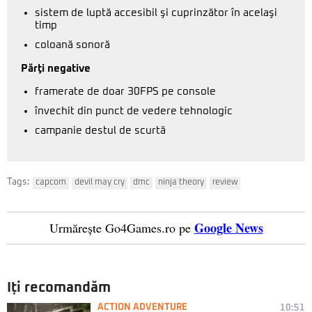
sistem de luptă accesibil şi cuprinzător în acelaşi
timp
coloană sonoră
Părţi negative
framerate de doar 30FPS pe console
învechit din punct de vedere tehnologic
campanie destul de scurtă
Tags:
capcom
devil may cry
dmc
ninja theory
review
Google News
Urmărește Go4Games.ro pe
Iți recomandăm
ACTION ADVENTURE
10:51