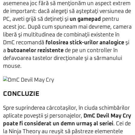
asemenea joc fără să menţionăm un aspect extrem
de important: dacă alegeţi să aşteptaţi versiunea de
PC, aveti grijă să deţineţi şi
un gamepad
pentru
acest joc. După cum spuneam mai devreme, camera
liberă şi multitudinea de combinaţii existente în
DmC recomandă
folosirea stick-urilor analogice
şi
a
butoanelor rezistente
de pe un controller în
defavoarea tastelor direcţionale şi a sărmanului
mouse.
CONCLUZIE
Spre suprinderea cârcotaşilor, în ciuda schimbărilor
aplicate poveştii şi personajelor,
DmC Devil May Cry
poate fi considerat un demn urmaş al seriei
. Cei de
la Ninja Theory au reuşit să păstreze elementele