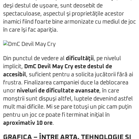
deşi destul de uşoare, sunt deosebit de
spectaculoase, aspectul şi proprietăţile acestor
inamici fiind foarte bine armonizate cu mediul de joc
în care îşi fac apariţia.
Din punctul de vedere al
dificultăţii
, pe nivelul
implicit,
DmC Devil May Cry este destul de
accesibil
, suficient pentru a solicita jucătorii fără ai
frustra. Finalizarea campaniei duce la deblocarea
unor
niveluri de dificultate avansate
, în care
monştrii sunt dispuşi altfel, luptele devenind astfel
mult mai dificile. Mi se pare totuşi un pic cam puţin
pentru un joc ce poate fi terminat iniţial în
aproximativ 10 ore
.
GRAFICA – ÎNTRE ARTA, TEHNOLOGIE ŞI