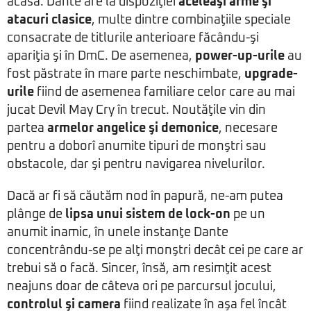
acasă. Dante are la dispoziţiei
aceleaşi arme şi
atacuri clasice
, multe dintre combinaţiile speciale
consacrate de titlurile anterioare făcându-şi
apariţia şi în DmC. De asemenea,
power-up-urile
au
fost păstrate în mare parte neschimbate,
upgrade-
urile
fiind de asemenea familiare celor care au mai
jucat Devil May Cry în trecut. Noutăţile vin din
partea
armelor angelice şi demonice
, necesare
pentru a doborî anumite tipuri de monştri sau
obstacole, dar şi pentru navigarea nivelurilor.
Dacă ar fi să căutăm nod în papură, ne-am putea
plânge de
lipsa unui sistem de lock-on
pe un
anumit inamic, în unele instanţe Dante
concentrându-se pe alţi monştri decât cei pe care ar
trebui să o facă. Sincer, însă, am resimţit acest
neajuns doar de câteva ori pe parcursul jocului,
controlul şi camera
fiind realizate în aşa fel încât