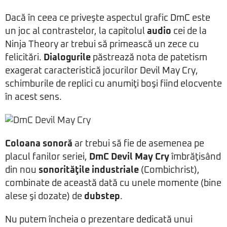
Dacă în ceea ce priveşte aspectul grafic DmC este
un joc al contrastelor, la capitolul
audio
cei de la
Ninja Theory ar trebui să primească un zece cu
felicitări.
Dialogurile
păstrează nota de patetism
exagerat caracteristică jocurilor Devil May Cry,
schimburile de replici cu anumiţi boşi fiind elocvente
în acest sens.
Coloana sonoră
ar trebui să fie de asemenea pe
placul fanilor seriei,
DmC Devil May Cry
îmbrăţisând
din nou
sonorităţile industriale
(Combichrist),
combinate de această dată cu unele momente (bine
alese şi dozate) de
dubstep
.
Nu putem încheia o prezentare dedicată unui