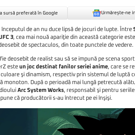
Urmărește-ne i
 sursă preferată în Google
 începutul de an nu duce lipsă de jocuri de lupte. Între
UFC 3
, cea mai nouă apariţie din această categorie est
u deosebit de spectaculos, din toate punctele de vedere.
 fie deosebit de realist sau să se impună pe scena sport
erZ este
un joc destinat fanilor seriei anime
, care se r
 culoare şi dinamism, respectiv prin sistemul de luptă ce
ină monoton. După o perioadă mai lungă petrecută alătu
dioului
Arc System Works
, responsabil şi pentru seriil
pune că producătorii s-au întrecut pe ei înşişi.