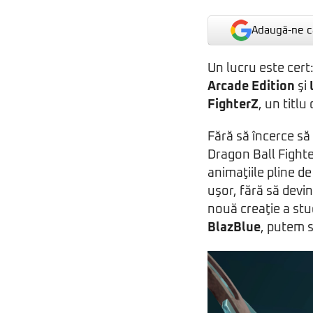
Adaugă-ne ca
Un lucru este cert:
Arcade Edition
şi
FighterZ
, un titl
Fără să încerce să
Dragon Ball Fight
animaţiile pline de
uşor, fără să dev
nouă creaţie a stu
BlazBlue
, putem s