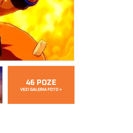
46 POZE
VEZI GALERIA FOTO »