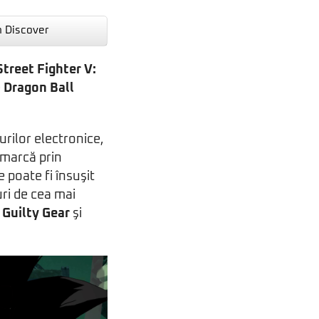
n Discover
Street Fighter V:
e
Dragon Ball
urilor electronice,
emarcă prin
 poate fi însuşit
ri de cea mai
e
Guilty Gear
şi