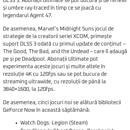
DLSS 3. Abonații Ultimate se pot bucura și de reflexii
și umbre ray-traced în timp ce se joacă cu
legendarul Agent 47.
De asemenea, Marvel’s Midnight Suns jocul de
strategie de la creatorii seriei XCOM, primește
suport DLSS 3 odată cu primul update de conținut –
The Good, The Bad, and the Undead – care îl adaugă
pe și pe Deadpool. Abonații Ultimate pot
experimenta aceste jocuri și multe altele în
rezoluție 4K cu 120fps sau se pot bucura de
streaming ultrawide, cu rezoluții de până la
3840×1600, la 120fps.
De asemenea, cinci jocuri noi se alătură bibliotecii
GeForce Now în această săptămână:
Watch Dogs: Legion (Steam)