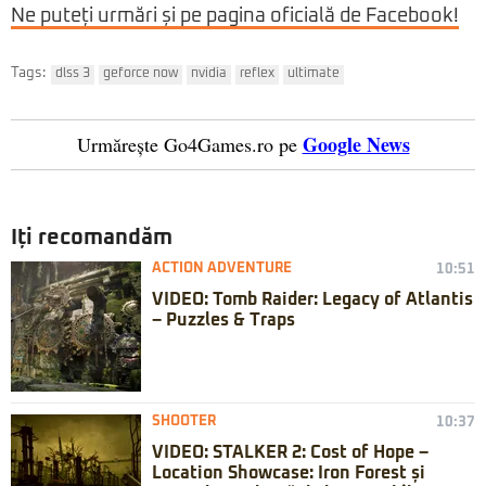
Ne puteți urmări și pe pagina oficială de Facebook!
Tags:
dlss 3
geforce now
nvidia
reflex
ultimate
Google News
Urmărește Go4Games.ro pe
Iți recomandăm
ACTION ADVENTURE
10:51
VIDEO: Tomb Raider: Legacy of Atlantis
– Puzzles & Traps
SHOOTER
10:37
VIDEO: STALKER 2: Cost of Hope –
Location Showcase: Iron Forest și