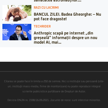
sănătatea astronauților:...
RAZI CU LACRIMI
BANCUL ZILEI. Badea Gheorghe: – Nu
pot face dragoste!
TECHRIDER
Anthropic scapă pe internet „din
greșeală” informații despre un nou
model AI, mai...
Citarea se poate face în limita a 250 de semne. Nici o instituţie sau persoană (site-
uri, instituţii mass-media, firme de monitorizare) nu poate reproduce integral
scrierile publicistice purtătoare de Drepturi de Autor.
Decizia ONJN nr. 1598/16.09.2021. Jocurile de noroc sunt interzise minorilor.