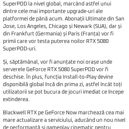
SuperPOD la nivel global, marcând astfel unui
dintre cele mai importante upgrade-uri ale
platformei de până acum. Abonații Ultimate din San
Jose, Los Angeles, Chicago și Newark (SUA), dar și
din Frankfurt (Germania) și Paris (Franța) vor fi
primii care vor testa puterea noilor RTX 5080
SuperPOD-uri.
Și, săptămânal, vor fi anunțate noi orașe unde
serverele GeForce RTX 5080 SuperPOD vor fi
deschise. În plus, funcția Install-to-Play devine
disponibilă global încă din prima zi, astfel încât toți
utilizatorii se pot bucura de jocuri imediat ce începe
extinderea.
Blackwell RTX pe GeForce Now marchează cea mai
mare actualizare a serviciului, aducând un nou nivel
de performanță și gameplay cinematic pentru