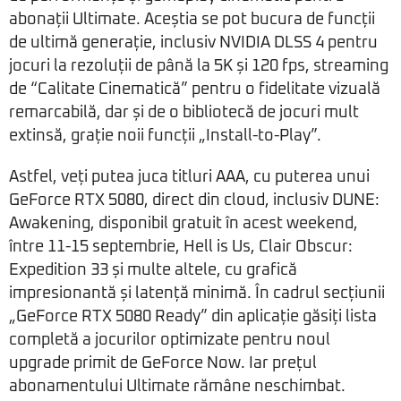
abonații Ultimate. Aceștia se pot bucura de funcții
de ultimă generație, inclusiv NVIDIA DLSS 4 pentru
jocuri la rezoluții de până la 5K și 120 fps, streaming
de “Calitate Cinematică” pentru o fidelitate vizuală
remarcabilă, dar și de o bibliotecă de jocuri mult
extinsă, grație noii funcții „Install-to-Play”.
Astfel, veți putea juca titluri AAA, cu puterea unui
GeForce RTX 5080, direct din cloud, inclusiv DUNE:
Awakening, disponibil gratuit în acest weekend,
între 11-15 septembrie, Hell is Us, Clair Obscur:
Expedition 33 și multe altele, cu grafică
impresionantă și latență minimă. În cadrul secțiunii
„GeForce RTX 5080 Ready” din aplicație găsiți lista
completă a jocurilor optimizate pentru noul
upgrade primit de GeForce Now. Iar prețul
abonamentului Ultimate rămâne neschimbat.