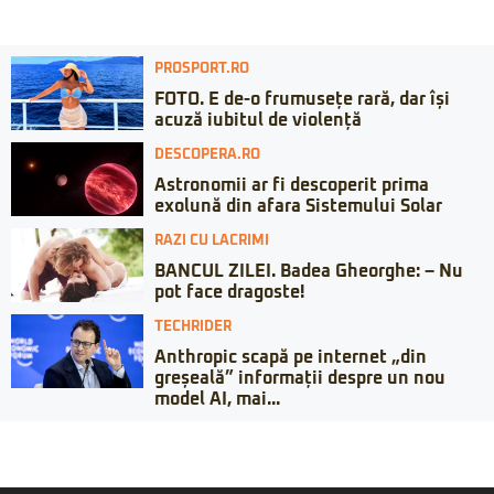
PROSPORT.RO
FOTO. E de-o frumusețe rară, dar își
acuză iubitul de violență
DESCOPERA.RO
Astronomii ar fi descoperit prima
exolună din afara Sistemului Solar
RAZI CU LACRIMI
BANCUL ZILEI. Badea Gheorghe: – Nu
pot face dragoste!
TECHRIDER
Anthropic scapă pe internet „din
greșeală” informații despre un nou
model AI, mai...