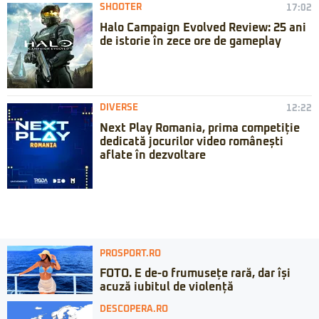
SHOOTER
17:02
Halo Campaign Evolved Review: 25 ani
de istorie în zece ore de gameplay
DIVERSE
12:22
Next Play Romania, prima competiție
dedicată jocurilor video românești
aflate în dezvoltare
PROSPORT.RO
FOTO. E de-o frumusețe rară, dar își
acuză iubitul de violență
DESCOPERA.RO