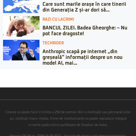
Care sunt marile orașe în care tinerii
din Generația Z și-ar dori să...
RAZI CU LACRIMI
BANCUL ZILEI. Badea Gheorghe: – Nu
pot face dragoste!
TECHRIDER
Anthropic scapă pe internet „din
greșeală” informații despre un nou
model AI, mai...
Citarea se poate face în limita a 250 de semne. Nici o instituţie sau persoană (site-
uri, instituţii mass-media, firme de monitorizare) nu poate reproduce integral
scrierile publicistice purtătoare de Drepturi de Autor.
Decizia ONJN nr. 1598/16.09.2021. Jocurile de noroc sunt interzise minorilor.