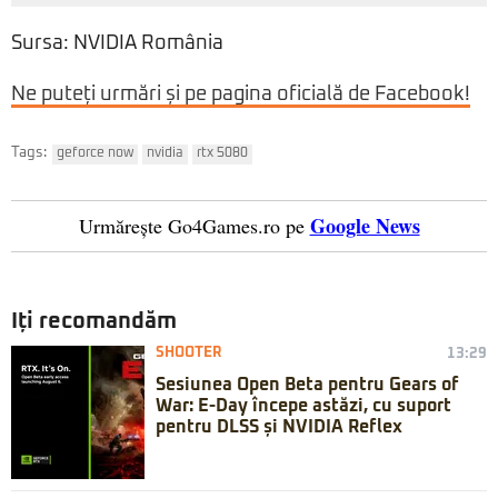
Sursa: NVIDIA România
Ne puteți urmări și pe pagina oficială de Facebook!
Tags:
geforce now
nvidia
rtx 5080
Google News
Urmărește Go4Games.ro pe
Iți recomandăm
SHOOTER
13:29
Sesiunea Open Beta pentru Gears of
War: E-Day începe astăzi, cu suport
pentru DLSS și NVIDIA Reflex