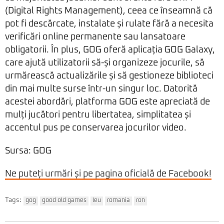
(Digital Rights Management), ceea ce înseamnă că
pot fi descărcate, instalate și rulate fără a necesita
verificări online permanente sau lansatoare
obligatorii. În plus, GOG oferă aplicația GOG Galaxy,
care ajută utilizatorii să-și organizeze jocurile, să
urmărească actualizările și să gestioneze biblioteci
din mai multe surse într-un singur loc. Datorită
acestei abordări, platforma GOG este apreciată de
mulți jucători pentru libertatea, simplitatea și
accentul pus pe conservarea jocurilor video.
Sursa: GOG
Ne puteți urmări și pe pagina oficială de Facebook!
Tags:
gog
good old games
leu
romania
ron