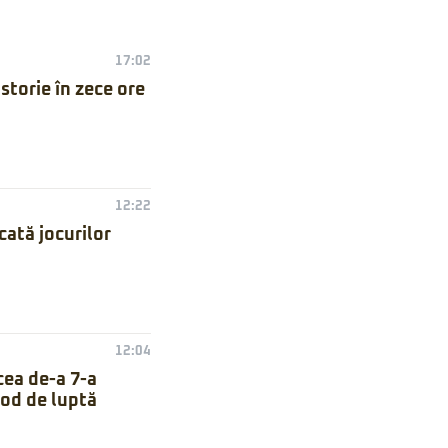
17:02
torie în zece ore
12:22
ată jocurilor
12:04
cea de-a 7-a
mod de luptă