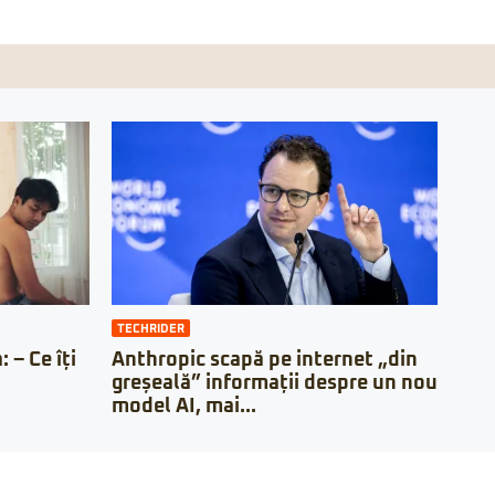
TECHRIDER
 – Ce îți
Anthropic scapă pe internet „din
greșeală” informații despre un nou
model AI, mai...