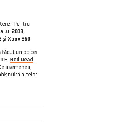
ostere? Pentru
a lui 2013
,
3 şi Xbox 360
.
 făcut un obicei
2008,
Red Dead
 De asemenea,
obişnuită a celor