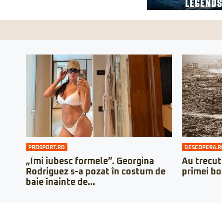
PROSPORT.RO
DESCOPERA.R
„Îmi iubesc formele”. Georgina
Au trecut
Rodriguez s-a pozat în costum de
primei b
baie înainte de...