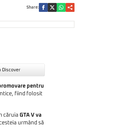
Share:
n Discover
promovare pentru
tice, fiind folosit
m căruia
GTA V va
 acesteia urmând să