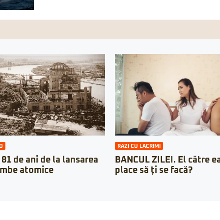
O
RAZI CU LACRIMI
 81 de ani de la lansarea
BANCUL ZILEI. El către ea:
ombe atomice
place să ți se facă?