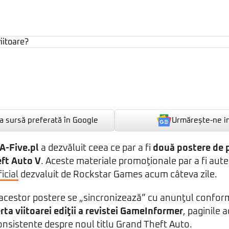
Urmărește-ne i
 sursă preferată în Google
A-Five.pl
a dezvăluit ceea ce par a fi
două postere de 
ft Auto V
. Aceste materiale promoţionale par a fi auten
icial
dezvaluit de Rockstar Games acum câteva zile.
a acestor postere se „sincronizează” cu anunţul confor
rta viitoarei ediţii a revistei GameInformer
, paginile
consistente despre noul titlu Grand Theft Auto.