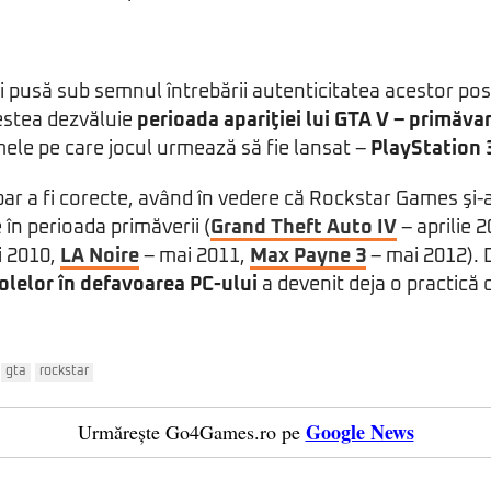
r fi pusă sub semnul întrebării autenticitatea acestor p
estea dezvăluie
perioada apariţiei lui GTA V – primăvar
ele pe care jocul urmează să fie lansat –
PlayStation 
par a fi corecte, având în vedere că Rockstar Games şi-a
e în perioada primăverii (
Grand Theft Auto IV
– aprilie 
 2010,
LA Noire
– mai 2011,
Max Payne 3
– mai 2012).
solelor în defavoarea PC-ului
a devenit deja o practică 
gta
rockstar
Google News
Urmărește Go4Games.ro pe