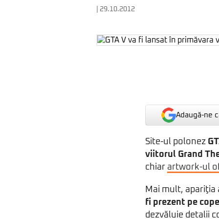
| 29.10.2012
Adaugă-ne ca
Site-ul polonez
GT
viitorul
Grand The
chiar
artwork-ul of
Mai mult, apariţi
fi prezent pe cope
dezvăluie detalii 