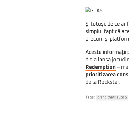
Şi totuşi, de ce a
simplul fapt că ac
precum şi platform
Aceste informaţii 
din a lansa jocuril
Redemption
– mai
prioritizarea con
de la Rockstar.
Tags:
grand theft auto 5