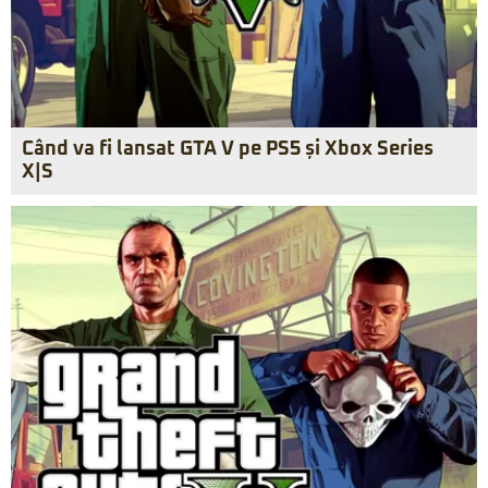
Când va fi lansat GTA V pe PS5 și Xbox Series
X|S