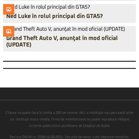
Ned Luke în rolul principal din GTA5?
Grand Theft Auto V, anunţat în mod oficial
(UPDATE)
Citarea se poate face în limita a 250 de semne. Nici o instituţie sau persoană (site-
uri, instituţii mass-media, firme de monitorizare) nu poate reproduce integral
scrierile publicistice purtătoare de Drepturi de Autor.
Decizia ONJN nr. 1598/16.09.2021. Jocurile de noroc sunt interzise minorilor.