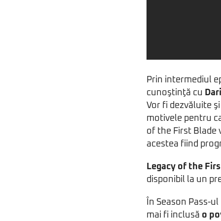
Prin intermediul e
cunoştinţă cu
Dar
Vor fi dezvăluite ş
motivele pentru ca
of the First Blade
acestea fiind prog
Legacy of the Fir
disponibil la un p
În Season Pass-ul 
mai fi inclusă
o po