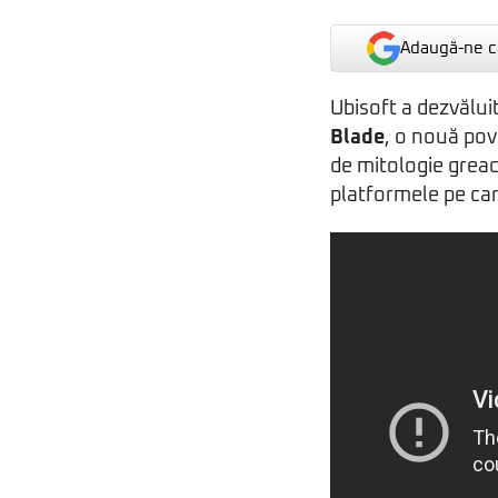
Adaugă-ne ca
Ubisoft a dezvălui
Blade
, o nouă po
de mitologie greac
platformele pe care