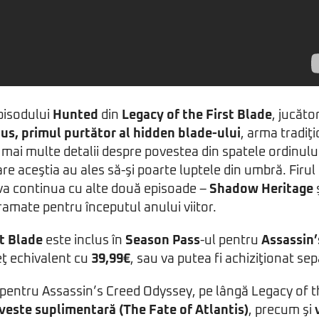
pisodului
Hunted
din
Legacy of the First Blade
, jucăto
ius, primul purtător al hidden blade-ului
, arma tradiţi
i mai multe detalii despre povestea din spatele ordinului
re aceştia au ales să-şi poarte luptele din umbră. Firul
 va continua cu alte două episoade –
Shadow Heritage
ramate pentru începutul anului viitor.
st Blade
este inclus în
Season Pass
-ul pentru
Assassin
reţ echivalent cu
39,99€
, sau va putea fi achiziţionat sep
pentru Assassin’s Creed Odyssey, pe lângă Legacy of th
veste suplimentară (The Fate of Atlantis)
, precum şi