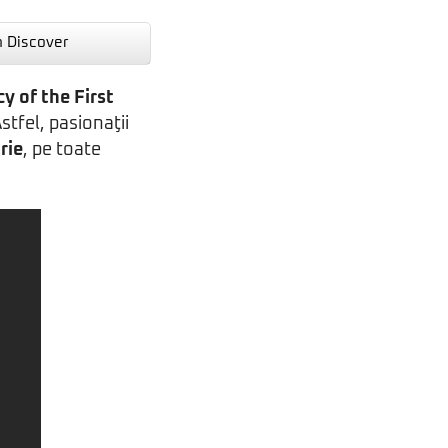
n Discover
y of the First
Astfel, pasionaţii
rie
, pe toate