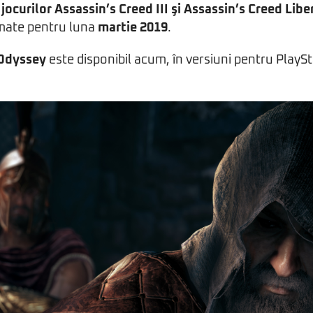
jocurilor Assassin’s Creed III şi Assassin’s Creed Libe
mate pentru luna
martie 2019
.
 Odyssey
este disponibil acum, în versiuni pentru PlayS