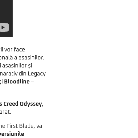
rii vor face
onală a asasinilor.
 asasinilor şi
 narativ din Legacy
şi
Bloodline
–
’s Creed Odyssey
,
arat.
e First Blade, va
versiunile