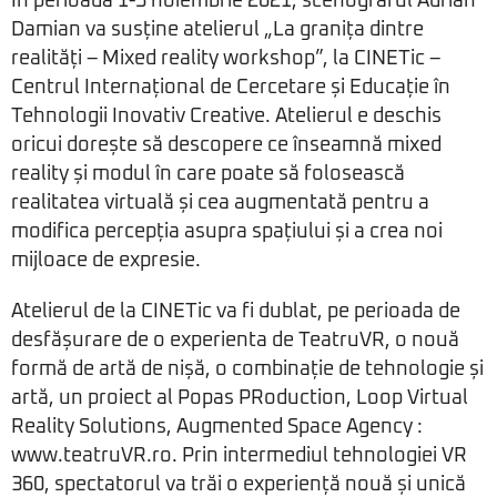
În perioada 1-5 noiembrie 2021, scenograful Adrian
Damian va susține atelierul „La granița dintre
realități – Mixed reality workshop”, la CINETic –
Centrul Internațional de Cercetare și Educație în
Tehnologii Inovativ Creative. Atelierul e deschis
oricui dorește să descopere ce înseamnă mixed
reality și modul în care poate să folosească
realitatea virtuală și cea augmentată pentru a
modifica percepția asupra spațiului și a crea noi
mijloace de expresie.
Atelierul de la CINETic va fi dublat, pe perioada de
desfășurare de o experienta de TeatruVR, o nouă
formă de artă de nișă, o combinație de tehnologie și
artă, un proiect al Popas PRoduction, Loop Virtual
Reality Solutions, Augmented Space Agency :
www.teatruVR.ro. Prin intermediul tehnologiei VR
360, spectatorul va trăi o experiență nouă și unică