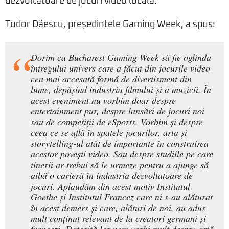
dezvoltatoare de jocuri video locală.
Tudor Dăescu, președintele Gaming Week, a spus:
Dorim ca Bucharest Gaming Week să fie oglinda
întregului univers care a făcut din jocurile video
cea mai accesată formă de divertisment din
lume, depășind industria filmului și a muzicii. În
acest eveniment nu vorbim doar despre
entertainment pur, despre lansări de jocuri noi
sau de competiții de eSports. Vorbim și despre
ceea ce se află în spatele jocurilor, arta și
storytelling-ul atât de importante în construirea
acestor povești video. Sau despre studiile pe care
tinerii ar trebui să le urmeze pentru a ajunge să
aibă o carieră în industria dezvoltatoare de
jocuri. Aplaudăm din acest motiv Institutul
Goethe și Institutul Francez care ni s-au alăturat
în acest demers și care, alături de noi, au adus
mult conținut relevant de la creatori germani și