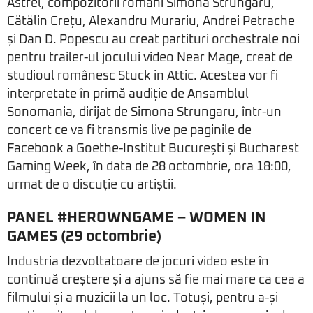
Astfel, compozitorii români Simona Strungaru,
Cătălin Crețu, Alexandru Murariu, Andrei Petrache
și Dan D. Popescu au creat partituri orchestrale noi
pentru trailer-ul jocului video Near Mage, creat de
studioul românesc Stuck in Attic. Acestea vor fi
interpretate în primă audiție de Ansamblul
Sonomania, dirijat de Simona Strungaru, într-un
concert ce va fi transmis live pe paginile de
Facebook a Goethe-Institut București și Bucharest
Gaming Week, în data de 28 octombrie, ora 18:00,
urmat de o discuție cu artiștii.
PANEL #HEROWNGAME – WOMEN IN
GAMES (29 octombrie)
Industria dezvoltatoare de jocuri video este în
continuă creștere și a ajuns să fie mai mare ca cea a
filmului și a muzicii la un loc. Totuși, pentru a-și