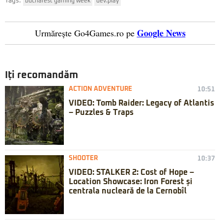
Tags:
bucharest gaming week
dev.play
Google News
Urmărește Go4Games.ro pe
Iți recomandăm
ACTION ADVENTURE
10:51
VIDEO: Tomb Raider: Legacy of Atlantis
– Puzzles & Traps
SHOOTER
10:37
VIDEO: STALKER 2: Cost of Hope –
Location Showcase: Iron Forest și
centrala nucleară de la Cernobîl