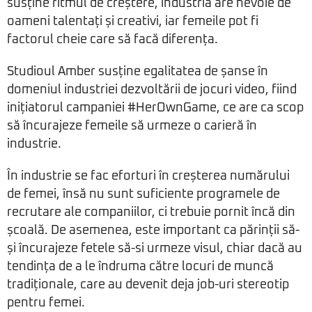
susține ritmul de creștere, industria are nevoie de
oameni talentați și creativi, iar femeile pot fi
factorul cheie care să facă diferența.
Studioul Amber susține egalitatea de șanse în
domeniul industriei dezvoltării de jocuri video, fiind
inițiatorul campaniei #HerOwnGame, ce are ca scop
să încurajeze femeile să urmeze o carieră în
industrie.
În industrie se fac eforturi în creșterea numărului
de femei, însă nu sunt suficiente programele de
recrutare ale companiilor, ci trebuie pornit încă din
școală. De asemenea, este important ca părinții să-
și încurajeze fetele să-si urmeze visul, chiar dacă au
tendința de a le îndruma către locuri de muncă
tradiționale, care au devenit deja job-uri stereotip
pentru femei.