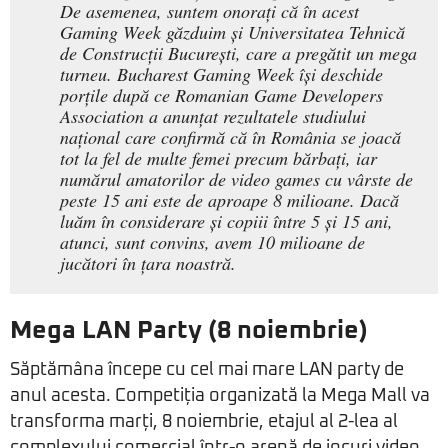
De asemenea, suntem onorați că în acest
Gaming Week găzduim și Universitatea Tehnică
de Construcții București, care a pregătit un mega
turneu. Bucharest Gaming Week își deschide
porțile după ce Romanian Game Developers
Association a anunțat rezultatele studiului
național care confirmă că în România se joacă
tot la fel de multe femei precum bărbați, iar
numărul amatorilor de video games cu vârste de
peste 15 ani este de aproape 8 milioane. Dacă
luăm în considerare și copiii între 5 și 15 ani,
atunci, sunt convins, avem 10 milioane de
jucători în țara noastră.
Mega LAN Party (8 noiembrie)
Săptămâna începe cu cel mai mare LAN party de
anul acesta. Competiția organizată la Mega Mall va
transforma marți, 8 noiembrie, etajul al 2-lea al