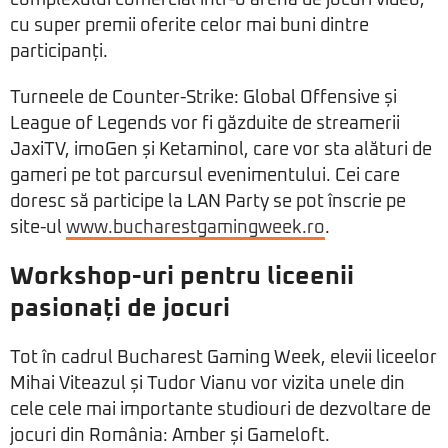
complexului comercial într-o arenă de jocuri video,
cu super premii oferite celor mai buni dintre
participanți.
Turneele de Counter-Strike: Global Offensive și
League of Legends vor fi găzduite de streamerii
JaxiTV, imoGen și Ketaminol, care vor sta alături de
gameri pe tot parcursul evenimentului. Cei care
doresc să participe la LAN Party se pot înscrie pe
site-ul
www.bucharestgamingweek.ro
.
Workshop-uri pentru liceenii
pasionați de jocuri
Tot în cadrul Bucharest Gaming Week, elevii liceelor
Mihai Viteazul și Tudor Vianu vor vizita unele din
cele cele mai importante studiouri de dezvoltare de
jocuri din România: Amber și Gameloft.