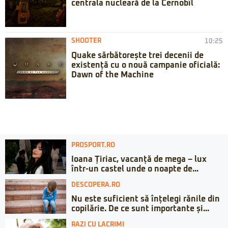
centrala nucleară de la Cernobîl
SHOOTER
10:25
Quake sărbătorește trei decenii de
existență cu o nouă campanie oficială:
Dawn of the Machine
PROSPORT.RO
Ioana Țiriac, vacanță de mega – lux
într-un castel unde o noapte de...
DESCOPERA.RO
Nu este suficient să înțelegi rănile din
copilărie. De ce sunt importante și...
RAZI CU LACRIMI