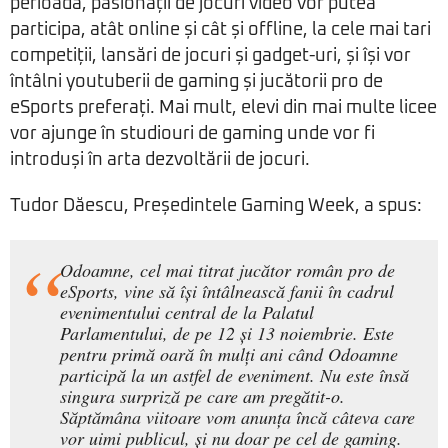
perioadă, pasionații de jocuri video vor putea
participa, atât online și cât și offline, la cele mai tari
competiții, lansări de jocuri și gadget-uri, și își vor
întâlni youtuberii de gaming și jucătorii pro de
eSports preferați. Mai mult, elevi din mai multe licee
vor ajunge în studiouri de gaming unde vor fi
introduși în arta dezvoltării de jocuri.
Tudor Dăescu, Președintele Gaming Week, a spus:
Odoamne, cel mai titrat jucător român pro de
eSports, vine să își întâlnească fanii în cadrul
evenimentului central de la Palatul
Parlamentului, de pe 12 și 13 noiembrie. Este
pentru primă oară în mulți ani când Odoamne
participă la un astfel de eveniment. Nu este însă
singura surpriză pe care am pregătit-o.
Săptămâna viitoare vom anunța încă câteva care
vor uimi publicul, și nu doar pe cel de gaming.