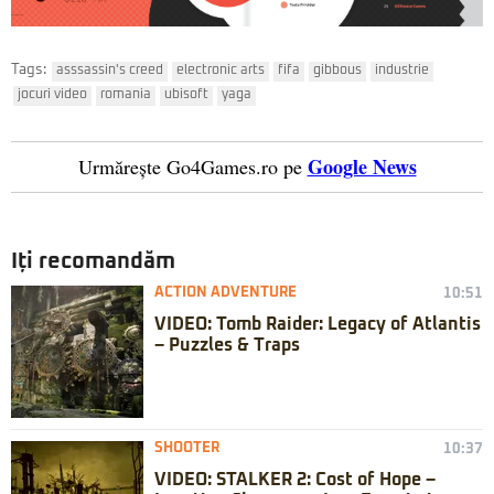
Tags:
asssassin's creed
electronic arts
fifa
gibbous
industrie
jocuri video
romania
ubisoft
yaga
Google News
Urmărește Go4Games.ro pe
Iți recomandăm
ACTION ADVENTURE
10:51
VIDEO: Tomb Raider: Legacy of Atlantis
– Puzzles & Traps
SHOOTER
10:37
VIDEO: STALKER 2: Cost of Hope –