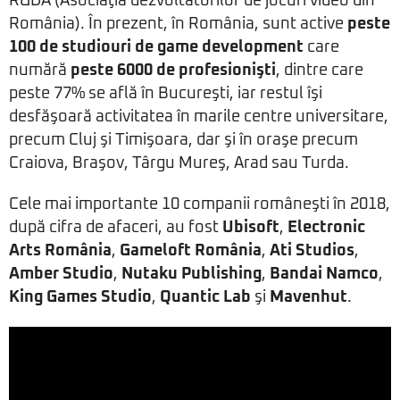
RGDA (Asociaţia dezvoltatorilor de jocuri video din
România). În prezent, în România, sunt active
peste
100 de studiouri de game development
care
numără
peste 6000 de profesionişti
, dintre care
peste 77% se află în Bucureşti, iar restul îşi
desfăşoară activitatea în marile centre universitare,
precum Cluj şi Timişoara, dar şi în oraşe precum
Craiova, Braşov, Târgu Mureş, Arad sau Turda.
Cele mai importante 10 companii româneşti în 2018,
după cifra de afaceri, au fost
Ubisoft
,
Electronic
Arts România
,
Gameloft România
,
Ati Studios
,
Amber Studio
,
Nutaku Publishing
,
Bandai Namco
,
King Games Studio
,
Quantic Lab
şi
Mavenhut
.