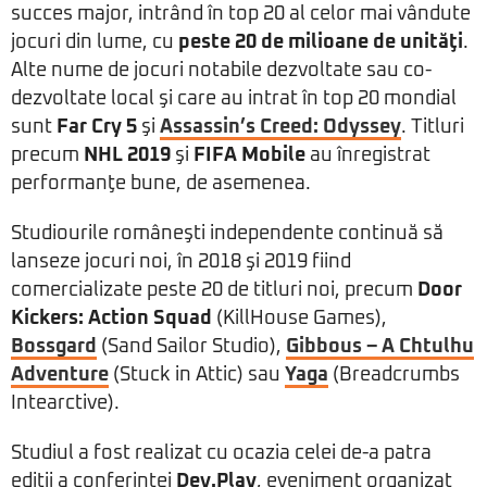
succes major, intrând în top 20 al celor mai vândute
jocuri din lume, cu
peste 20 de milioane de unităţi
.
Alte nume de jocuri notabile dezvoltate sau co-
dezvoltate local şi care au intrat în top 20 mondial
sunt
Far Cry 5
şi
Assassin’s Creed: Odyssey
. Titluri
precum
NHL 2019
şi
FIFA Mobile
au înregistrat
performanţe bune, de asemenea.
Studiourile româneşti independente continuă să
lanseze jocuri noi, în 2018 şi 2019 fiind
comercializate peste 20 de titluri noi, precum
Door
Kickers: Action Squad
(KillHouse Games),
Bossgard
(Sand Sailor Studio),
Gibbous – A Chtulhu
Adventure
(Stuck in Attic) sau
Yaga
(Breadcrumbs
Intearctive).
Studiul a fost realizat cu ocazia celei de-a patra
ediţii a conferinţei
Dev.Play
, eveniment organizat