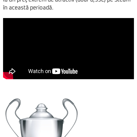
la un preţ extrem de atractiv (doar 0,99€) pe Steam
în această perioadă.