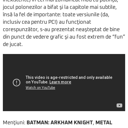
inexistente) în cel mai zombificat mod cu putinţă,
jocul polonezilor a bifat şi la capitole mai subtile,
însă la fel de importante: toate versiunile (da,
inclusiv cea pentru PC!) au funcţionat
corespunzător, s-au prezentat neaşteptat de bine
din punct de vedere grafic şi au fost extrem de “fun”
de jucat.
Menţiuni:
BATMAN: ARKHAM KNIGHT
,
METAL