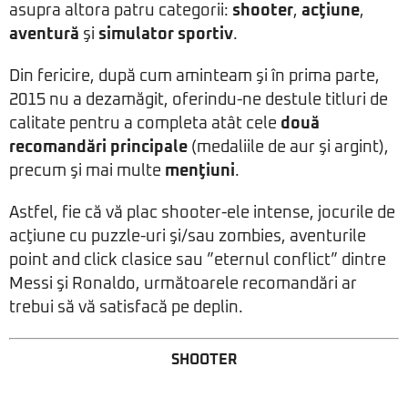
asupra altora patru categorii:
shooter
,
acţiune
,
aventură
şi
simulator sportiv
.
Din fericire, după cum aminteam şi în prima parte,
2015 nu a dezamăgit, oferindu-ne destule titluri de
calitate pentru a completa atât cele
două
recomandări principale
(medaliile de aur şi argint),
precum şi mai multe
menţiuni
.
Astfel, fie că vă plac shooter-ele intense, jocurile de
acţiune cu puzzle-uri şi/sau zombies, aventurile
point and click clasice sau ”eternul conflict” dintre
Messi şi Ronaldo, următoarele recomandări ar
trebui să vă satisfacă pe deplin.
SHOOTER