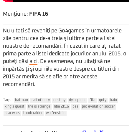
Menţiune:
FIFA 16
Nu uitaţi să reveniţi pe Go4games în urmatoarele
zile pentru cea de-a treia şi ultima parte a listei
noastre de recomandări. În cazul în care aţi ratat
prima parte a listei dedicate jocurilor anului 2015, o
puteţi găsi
aici
. De asemenea, nu uitaţi să ne
împărtăsiţi şi opiniile voastre despre ce titluri din
2015 ar merita să se afle printre aceste
recomandări.
Tags:
batman
call of duty
destiny
dying light
fifa
goty
halo
king's quest
life is strange
nba 2k16
pes
pro evolution soccer
star wars
tomb raider
wolfenstein