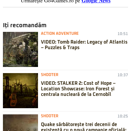
Google News
Urmărește Go4Games.ro pe
Iți recomandăm
ACTION ADVENTURE
10:51
VIDEO: Tomb Raider: Legacy of Atlantis
– Puzzles & Traps
SHOOTER
10:37
VIDEO: STALKER 2: Cost of Hope –
Location Showcase: Iron Forest și
centrala nucleară de la Cernobîl
SHOOTER
10:25
Quake sărbătorește trei decenii de
existență cu o nouă campanie oficială: