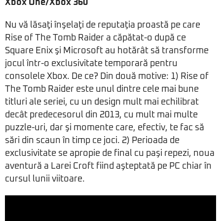
Xbox One/Xbox 360
Nu vă lăsaţi înşelaţi de reputaţia proastă pe care
Rise of The Tomb Raider a căpătat-o după ce
Square Enix şi Microsoft au hotărât să transforme
jocul într-o exclusivitate temporară pentru
consolele Xbox. De ce? Din două motive: 1) Rise of
The Tomb Raider este unul dintre cele mai bune
titluri ale seriei, cu un design mult mai echilibrat
decât predecesorul din 2013, cu mult mai multe
puzzle-uri, dar şi momente care, efectiv, te fac să
sări din scaun în timp ce joci. 2) Perioada de
exclusivitate se apropie de final cu paşi repezi, noua
aventură a Larei Croft fiind aşteptată pe PC chiar în
cursul lunii viitoare.