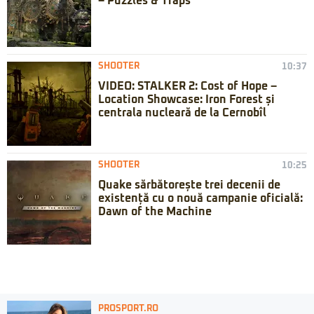
– Puzzles & Traps
SHOOTER
10:37
VIDEO: STALKER 2: Cost of Hope –
Location Showcase: Iron Forest și
centrala nucleară de la Cernobîl
SHOOTER
10:25
Quake sărbătorește trei decenii de
existență cu o nouă campanie oficială:
Dawn of the Machine
PROSPORT.RO