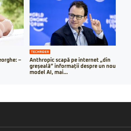
TECHRIDER
orghe: –
Anthropic scapă pe internet „din
greșeală” informații despre un nou
model AI, mai...