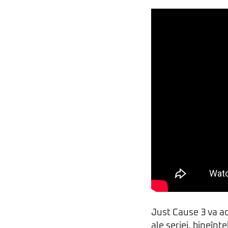
Just Cause 3 va 
ale seriei, bineînţ