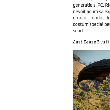
generaţie şi PC.
Ri
nevoit acum să exp
eroului, condus d
costum special pen
scurt.
Just Cause 3
va fi