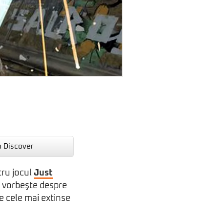
n Discover
tru jocul
Just
ii vorbeşte despre
re cele mai extinse