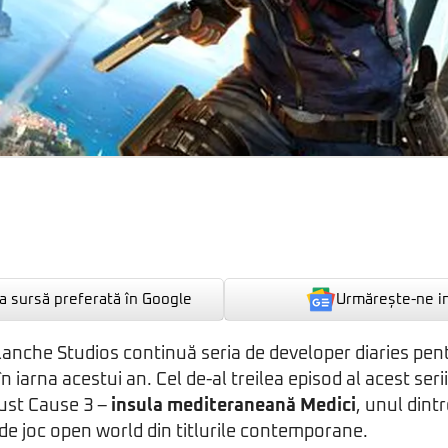
Urmărește-ne i
 sursă preferată în Google
lanche Studios continuă seria de developer diaries pen
în iarna acestui an. Cel de-al treilea episod al acest ser
Just Cause 3 –
insula mediteraneană Medici
, unul dint
de joc open world din titlurile contemporane.