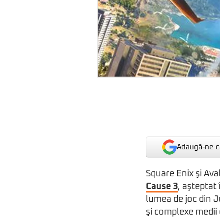
Adaugă-ne ca
Square Enix şi Ava
Cause 3
, aşteptat 
lumea de joc din 
şi complexe medii 