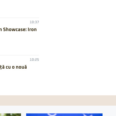
10:37
n Showcase: Iron
10:25
nță cu o nouă