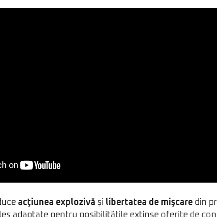
aduce
acţiunea explozivă
şi
libertatea de mişcare
din pr
eles adaptate pentru posibilităţile extinse oferite de c