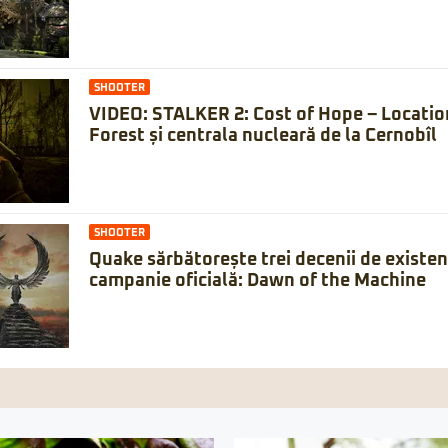
SHOOTER
VIDEO: STALKER 2: Cost of Hope – Locatio
Forest și centrala nucleară de la Cernobîl
SHOOTER
Quake sărbătorește trei decenii de existe
campanie oficială: Dawn of the Machine