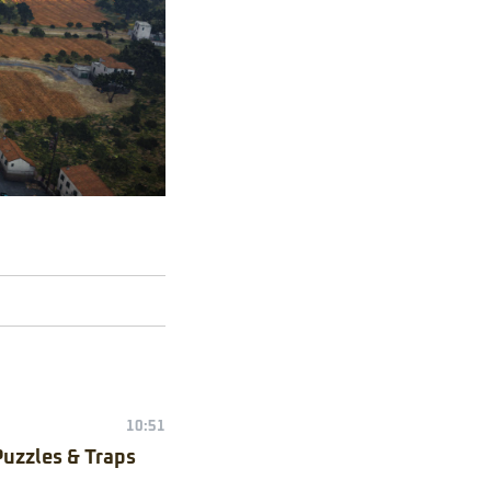
10:51
Puzzles & Traps