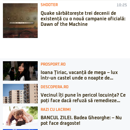
SHOOTER
10:25
Quake sărbătorește trei decenii de
existență cu o nouă campanie oficială:
Dawn of the Machine
PROSPORT.RO
Ioana Țiriac, vacanță de mega – lux
într-un castel unde o noapte de...
DESCOPERA.RO
Vecinul îți pune în pericol locuința? Ce
poți face dacă refuză să remedieze...
RAZI CU LACRIMI
BANCUL ZILEI. Badea Gheorghe: – Nu
pot face dragoste!