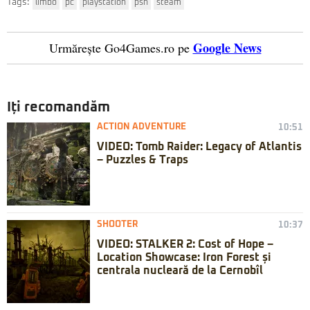
Tags:
limbo
pc
playstation
psn
steam
Google News
Urmărește Go4Games.ro pe
Iți recomandăm
ACTION ADVENTURE
10:51
VIDEO: Tomb Raider: Legacy of Atlantis
– Puzzles & Traps
SHOOTER
10:37
VIDEO: STALKER 2: Cost of Hope –
Location Showcase: Iron Forest și
centrala nucleară de la Cernobîl