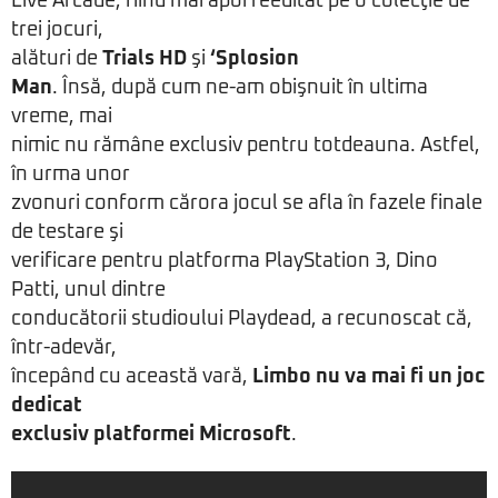
Live Arcade, fiind mai apoi reeditat pe o colecţie de
trei jocuri,
alături de
Trials HD
şi
‘Splosion
Man
. Însă, după cum ne-am obişnuit în ultima
vreme, mai
nimic nu rămâne exclusiv pentru totdeauna. Astfel,
în urma unor
zvonuri conform cărora jocul se afla în fazele finale
de testare şi
verificare pentru platforma PlayStation 3, Dino
Patti, unul dintre
conducătorii studioului Playdead, a recunoscat că,
într-adevăr,
începând cu această vară,
Limbo nu va mai fi un joc
dedicat
exclusiv platformei Microsoft
.