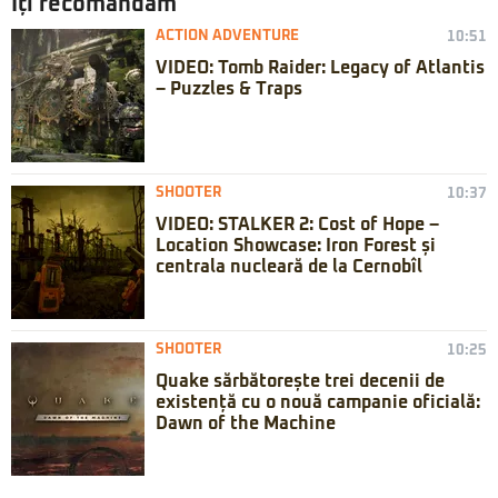
Iți recomandăm
ACTION ADVENTURE
10:51
VIDEO: Tomb Raider: Legacy of Atlantis
– Puzzles & Traps
SHOOTER
10:37
VIDEO: STALKER 2: Cost of Hope –
Location Showcase: Iron Forest și
centrala nucleară de la Cernobîl
SHOOTER
10:25
Quake sărbătorește trei decenii de
existență cu o nouă campanie oficială:
Dawn of the Machine