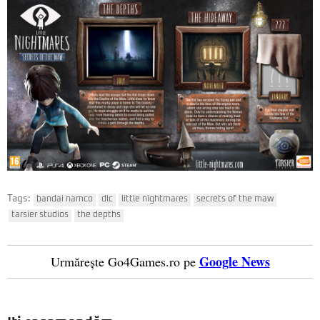
Tags:
bandai namco
dlc
little nightmares
secrets of the maw
tarsier studios
the depths
Google News
Urmărește Go4Games.ro pe