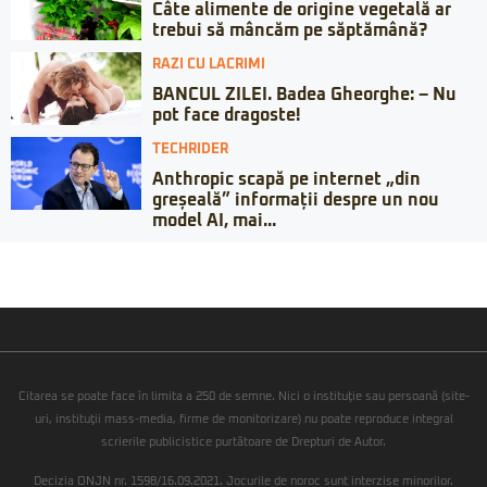
Câte alimente de origine vegetală ar
trebui să mâncăm pe săptămână?
RAZI CU LACRIMI
BANCUL ZILEI. Badea Gheorghe: – Nu
pot face dragoste!
TECHRIDER
Anthropic scapă pe internet „din
greșeală” informații despre un nou
model AI, mai...
Citarea se poate face în limita a 250 de semne. Nici o instituţie sau persoană (site-
uri, instituţii mass-media, firme de monitorizare) nu poate reproduce integral
scrierile publicistice purtătoare de Drepturi de Autor.
Decizia ONJN nr. 1598/16.09.2021. Jocurile de noroc sunt interzise minorilor.