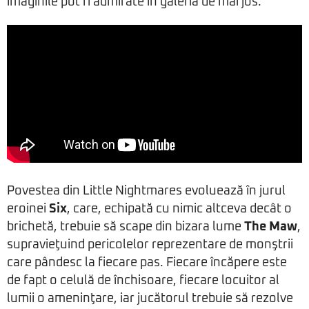
imaginile pot fi admirate în galeria de mai jos.
Povestea din Little Nightmares evoluează în jurul
eroinei
Six
, care, echipată cu nimic altceva decât o
brichetă, trebuie să scape din bizara lume
The Maw
,
supravieţuind pericolelor reprezentare de monştrii
care pândesc la fiecare pas. Fiecare încăpere este
de fapt o celulă de închisoare, fiecare locuitor al
lumii o ameninţare, iar jucătorul trebuie să rezolve