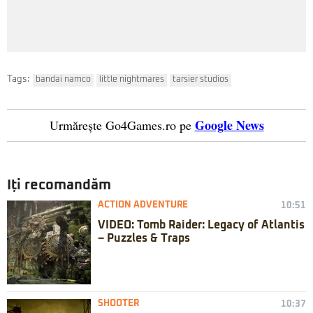
Tags:
bandai namco
little nightmares
tarsier studios
Google News
Urmărește Go4Games.ro pe
Iți recomandăm
ACTION ADVENTURE
10:51
VIDEO: Tomb Raider: Legacy of Atlantis
– Puzzles & Traps
SHOOTER
10:37