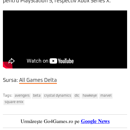
pentru PlayStation 5, respectiv Xbox Series X.
Sursa:
All Games Delta
Tags:
avengers
beta
crystal dynamics
dlc
hawkeye
marvel
square enix
Google News
Urmărește Go4Games.ro pe