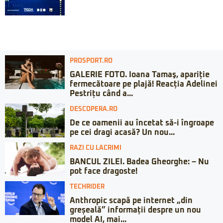
PROSPORT.RO
GALERIE FOTO. Ioana Tamaş, apariție
fermecătoare pe plajă! Reacția Adelinei
Pestrițu când a...
DESCOPERA.RO
De ce oamenii au încetat să-i îngroape
pe cei dragi acasă? Un nou...
RAZI CU LACRIMI
BANCUL ZILEI. Badea Gheorghe: – Nu
pot face dragoste!
TECHRIDER
Anthropic scapă pe internet „din
greșeală” informații despre un nou
model AI, mai...