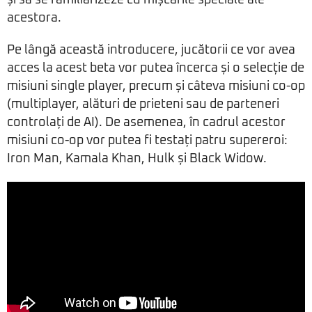
și să se familiarizeze cu mișcările speciale ale
acestora.
Pe lângă această introducere, jucătorii ce vor avea
acces la acest beta vor putea încerca și o selecție de
misiuni single player, precum și câteva misiuni co-op
(multiplayer, alături de prieteni sau de parteneri
controlați de AI). De asemenea, în cadrul acestor
misiuni co-op vor putea fi testați patru supereroi:
Iron Man, Kamala Khan, Hulk și Black Widow.