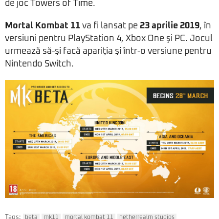
de joc Towers of Time.
Mortal Kombat 11
va fi lansat pe
23 aprilie 2019
, în
versiuni pentru PlayStation 4, Xbox One şi PC. Jocul
urmează să-şi facă apariţia şi într-o versiune pentru
Nintendo Switch.
Tags:
beta
mk11
mortal kombat 11
netherrealm studios