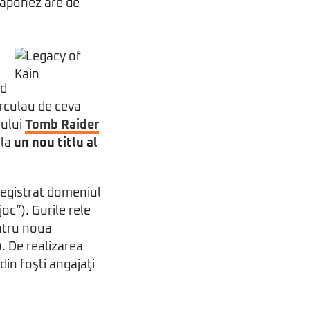
 japonez are de
nd
circulau de ceva
rului
Tomb Raider
 la
un nou titlu al
nregistrat domeniul
c”). Gurile rele
ntru noua
). De realizarea
din foşti angajaţi