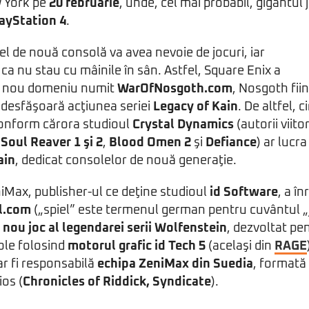
 York pe
20 februarie
, unde, cel mai probabil, gigantul
ayStation 4
.
fel de nouă consolă va avea nevoie de jocuri, iar
 ca nu stau cu mâinile în sân. Astfel, Square Enix a
un nou domeniu numit
WarOfNosgoth.com
, Nosgoth fii
 desfăşoară acţiunea seriei
Legacy of Kain
. De altfel, 
onform cărora studioul
Crystal Dynamics
(autorii viito
r
Soul Reaver 1 şi 2
,
Blood Omen 2
şi
Defiance
) ar lucra
ain
, dedicat consolelor de nouă generaţie.
Max, publisher-ul ce deţine studioul
id Software
, a î
l.com
(„spiel” este termenul german pentru cuvântul „jo
 nou joc al legendarei serii Wolfenstein
, dezvoltat pe
ole folosind
motorul grafic id Tech 5
(acelaşi din
RAGE
ar fi responsabilă
echipa ZeniMax din Suedia
, formată 
ios (
Chronicles of Riddick,
Syndicate
).