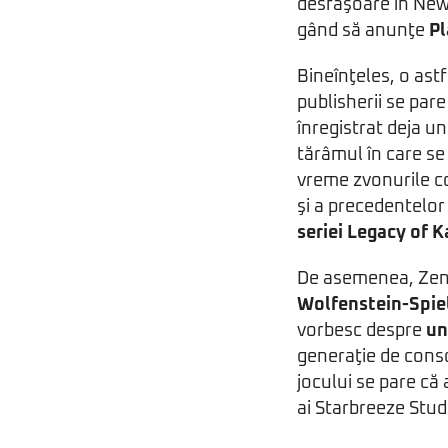
desfăşoare în New
gând să anunţe
Pl
Bineînţeles, o ast
publisherii se pare
înregistrat deja 
tărâmul în care se
vreme zvonurile c
şi a precedentelo
seriei Legacy of K
De asemenea, Zeni
Wolfenstein-Spie
vorbesc despre
un
generaţie de cons
jocului se pare că 
ai Starbreeze Stud