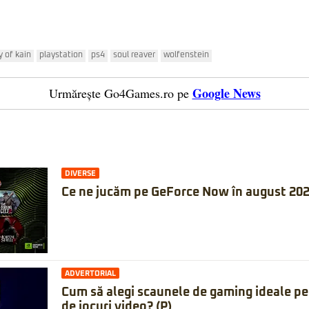
y of kain
playstation
ps4
soul reaver
wolfenstein
Google News
Urmărește Go4Games.ro pe
DIVERSE
Ce ne jucăm pe GeForce Now în august 20
ADVERTORIAL
Cum să alegi scaunele de gaming ideale pe
de jocuri video? (P)