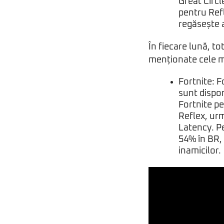
Great Circl
pentru Refl
regăsește a
În fiecare lună, to
menționate cele ma
Fortnite: 
sunt dispon
Fortnite pe
Reflex, ur
Latency. Pe
54% în BR, i
inamicilor.