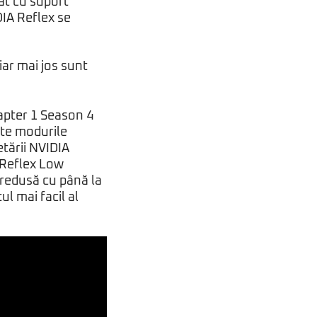
sat cu suport
DIA Reflex se
iar mai jos sunt
apter 1 Season 4
ate modurile
etării NVIDIA
 Reflex Low
 redusă cu până la
ul mai facil al