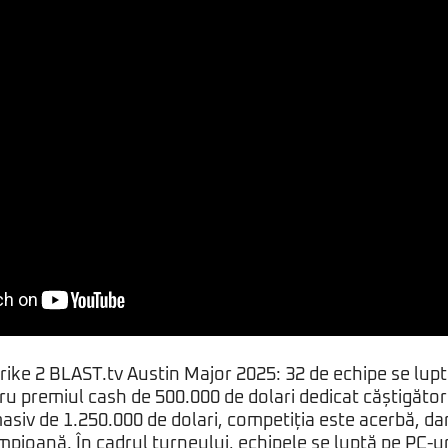
rike 2 BLAST.tv Austin Major 2025: 32 de echipe se lupt
u premiul cash de 500.000 de dolari dedicat căștigător
siv de 1.250.000 de dolari, competiția este acerbă, da
mpioană. În cadrul turneului, echipele se luptă pe PC-