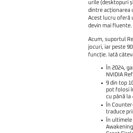
urile (desktopuri ș
dintre acționarea 
Acest lucru oferă u
devin mai fluente.
Acum, suportul Ref
jocuri, iar peste 
funcție. Iată câtev
În 2024, ga
NVIDIA Refl
9 din top 1
pot folosi 
cu până la
În Counter-
traduce pri
În ultimel
Awakening,