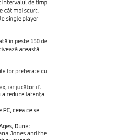
t intervalul de timp
e cât mai scurt.
le single player
ată în peste 150 de
ctivează această
ile lor preferate cu
, iar jucătorii îl
u a reduce latența
e PC, ceea ce se
 Ages, Dune:
ana Jones and the