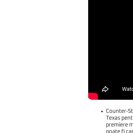
Counter-St
Texas pentr
premiere ma
poate fi ca