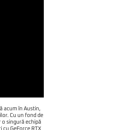
ă acum în Austin,
ilor. Cu un fond de
r o singură echipă
uri cu GeForce RTX