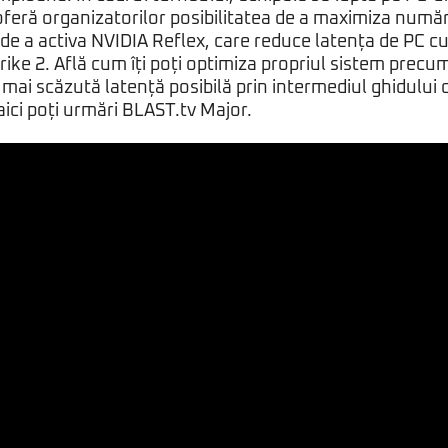
oferă organizatorilor posibilitatea de a maximiza număr
de a activa NVIDIA Reflex, care reduce latența de PC c
ike 2. Află cum îți poți optimiza propriul sistem precum
mai scăzută latență posibilă prin intermediul
ghidului 
aici
poți urmări BLAST.tv Major.