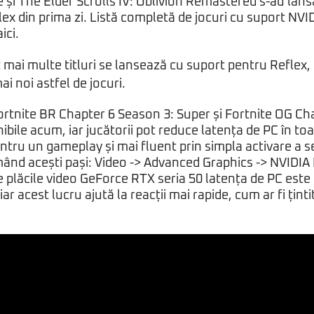
e și The Elder Scrolls IV: Oblivion Remastered s-au lan
ex din prima zi.
Listă completă de jocuri cu suport NVI
ici
.
t mai multe titluri se lansează cu suport pentru Reflex, 
i noi astfel de jocuri.
Fortnite BR Chapter 6 Season 3: Super și Fortnite OG Ch
ibile acum, iar jucătorii pot reduce latența de PC în to
ntru un gameplay și mai fluent prin simpla activare a s
mând acești pași: Video -> Advanced Graphics -> NVIDIA
 plăcile video GeForce RTX seria 50 latența de PC este
ar acest lucru ajută la reacții mai rapide, cum ar fi țintit