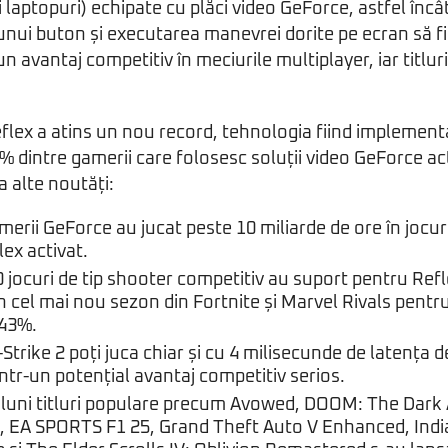
i laptopuri) echipate cu plăci video GeForce, astfel încâ
unui buton și executarea manevrei dorite pe ecran să fi
n avantaj competitiv în meciurile multiplayer, iar titluri
lex a atins un nou record, tehnologia fiind implement
90% dintre gamerii care folosesc soluții video GeForce a
a alte noutăți:
merii GeForce au jucat peste 10 miliarde de ore în jocur
ex activat.
0 jocuri de tip shooter competitiv au suport pentru Reflex
în cel mai nou sezon din Fortnite și Marvel Rivals pentr
 43%.
Strike 2 poți juca chiar și cu 4 milisecunde de latența d
ntr-un potențial avantaj competitiv serios.
e luni titluri populare precum Avowed, DOOM: The Dark
 EA SPORTS F1 25, Grand Theft Auto V Enhanced, Indi