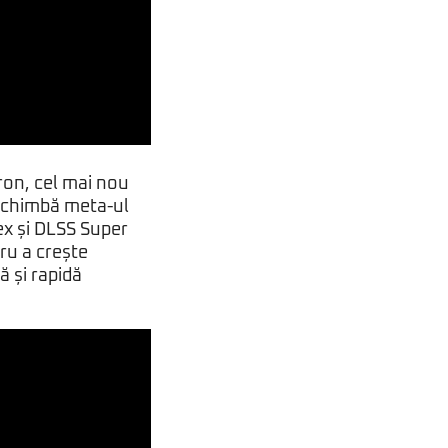
tron, cel mai nou
 schimbă meta-ul
ex și DLSS Super
ru a crește
 și rapidă