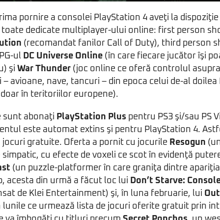
prima pornire a consolei PlayStation 4 aveţi la dispoziţi
 toate dedicate multiplayer-ului online: first person sh
bution
(recomandat fanilor Call of Duty), third person s
PG-ul
DC Universe Online
(în care fiecare jucător îşi p
u) şi
War Thunder
(joc online ce oferă controlul asup
i – avioane, nave, tancuri – din epoca celui de-al doile
ar în teritoriilor europene).
re sunt abonaţi
PlayStation Plus
pentru PS3 şi/sau PS V
ntul este automat extins şi pentru PlayStation 4. Astfe
jocuri gratuite. Oferta a pornit cu jocurile
Resogun
(un
 simpatic, cu efecte de voxeli ce scot în evidenţă pute
ast
(un puzzle-platformer în care graniţa dintre apariţia
p, acesta din urmă a făcut loc lui
Don’t Starve: Console
nsat de Klei Entertainment) şi, în luna februarie, lui
Out
n lunile ce urmează lista de jocuri oferite gratuit prin i
e va îmbogăţi cu titluri precum
Secret Ponchos
, un wes