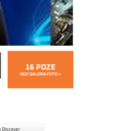
16 POZE
VEZI GALERIA FOTO »
n Discover