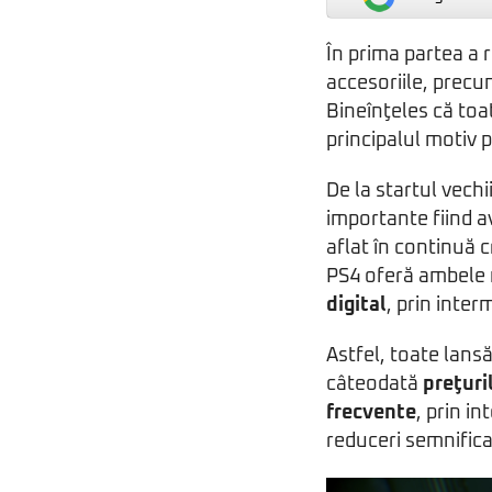
În prima partea a 
accesoriile, precu
Bineînţeles că toa
principalul motiv 
De la startul vech
importante fiind a
aflat în continuă c
PS4 oferă ambele m
digital
, prin inte
Astfel, toate lansă
câteodată
preţuri
frecvente
, prin in
reduceri semnifica