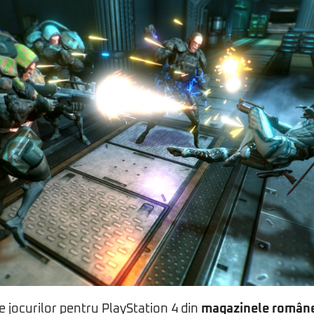
le jocurilor pentru PlayStation 4 din
magazinele române