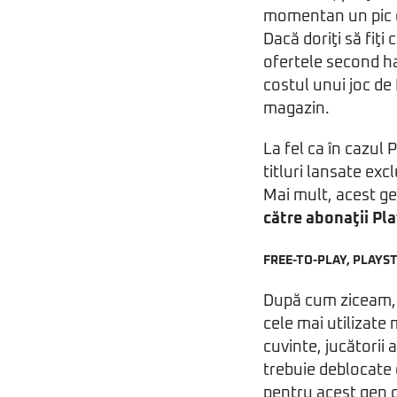
momentan un pic c
Dacă doriţi să fiţi
ofertele second han
costul unui joc de 
magazin.
La fel ca în cazul
titluri lansate exc
Mai mult, acest ge
către abonaţii Pl
FREE-TO-PLAY, PLAYST
După cum ziceam, o
cele mai utilizate
cuvinte, jucătorii
trebuie deblocate 
pentru acest gen d