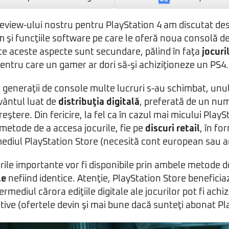
review-ului nostru pentru PlayStation 4 am discutat de
m şi funcţiile software pe care le oferă noua consolă de
te aceste aspecte sunt secundare, pălind în faţa
jocuri
pentru care un gamer ar dori să-şi achiziţioneze un PS4.
ii generaţii de console multe lucruri s-au schimbat, unul
vântul luat de
distribuţia digitală
, preferată de un num
reştere. Din fericire, la fel ca în cazul mai micului PlayS
etode de a accesa jocurile, fie pe
discuri retail
, în for
rmediul PlayStation Store (necesită cont european sau 
rile importante vor fi disponibile prin ambele metode de
le
nefiind identice. Atenţie, PlayStation Store benefici
termediul cărora ediţiile digitale ale jocurilor pot fi achi
tive (ofertele devin şi mai bune dacă sunteţi abonat Pl