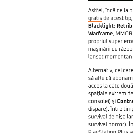
Astfel, încă de la 
gratis
de acest tip,
Blacklight: Retri
Warframe
, MMOR
propriul super ero
maşinării de războ
lansat momentan do
Alternativ, cei ca
să afle că aboname
acces la câte două 
spaţiale extrem de
consolei) şi
Contr
dispare). Între tim
survival de nişa la
survival horror). Î
PlayStation Plus s