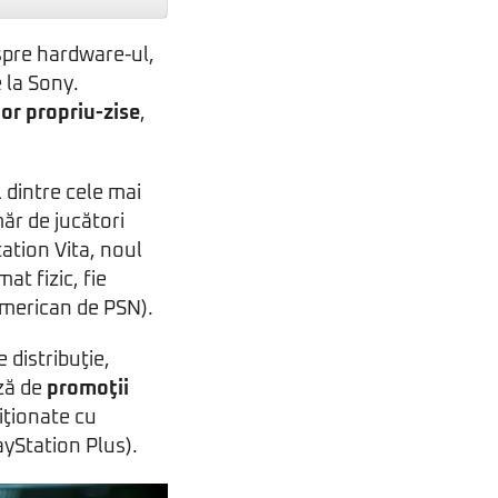
spre hardware-ul,
 la Sony.
lor propriu-zise
,
 dintre cele mai
ăr de jucători
tation Vita, noul
mat fizic, fie
american de PSN).
 distribuţie,
ază de
promoţii
ziţionate cu
ayStation Plus).