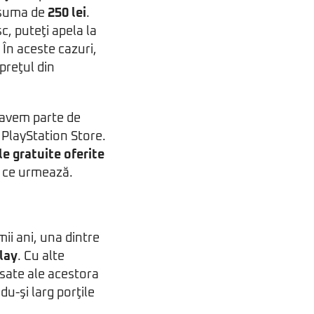
 suma de
250 lei
.
c, puteţi apela la
 În aceste cazuri,
preţul din
4 avem parte de
e PlayStation Store.
ile gratuite oferite
l ce urmează.
ii ani, una dintre
lay
. Cu alte
nsate ale acestora
u-şi larg porţile