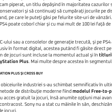
am piperat, un titlu depăşind în majoritatea cazurilor
 conservatori şi să continuaţi să cumpăraţi jocurile pe dis
d, pe care le puteţi găsi pe felurite site-uri de vânzări.
PS4 poate coborî chiar şi cu mai mult de 100 lei faţă de 
 PC-ului sau a consolelor de generaţie trecută, şi pe PS
lusiv în format digital, acestea putând fi găsite direct p
n de jocuri sunt incluse la momentul actual şi în
titlur
ayStation Plus
. Mai multe despre acestea în segmentu
ATION PLUS ŞI CROSS BUY
biceiurile industriei s-au schimbat semnificativ în ultim
 metode de distribuţie moderne fiind
modelul Free-to-p
 au acces gratuit la jocuri, însă anumite opţiuni mai ava
contracost. Sony nu a stat cu mâinile în sân, deschizând
e jocuri.