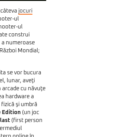
e câteva
jocuri
ooter-ul
hooter-ul
oate construi
ra a numeroase
a Război Mondial;
ita se vor bucura
l, lunar, aveţi
 arcade cu năvuţe
rea hardware a
 fizică şi umbră
 Edition
(un joc
last
(first person
ntermediul
tern online în