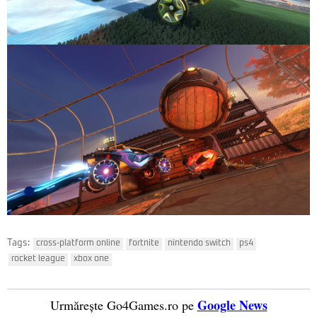
Tags:
cross-platform online
fortnite
nintendo switch
ps4
rocket league
xbox one
Google News
Urmărește Go4Games.ro pe