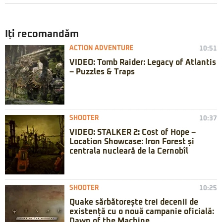
Iți recomandăm
ACTION ADVENTURE
10:51
VIDEO: Tomb Raider: Legacy of Atlantis
– Puzzles & Traps
SHOOTER
10:37
VIDEO: STALKER 2: Cost of Hope –
Location Showcase: Iron Forest și
centrala nucleară de la Cernobîl
SHOOTER
10:25
Quake sărbătorește trei decenii de
existență cu o nouă campanie oficială:
Dawn of the Machine