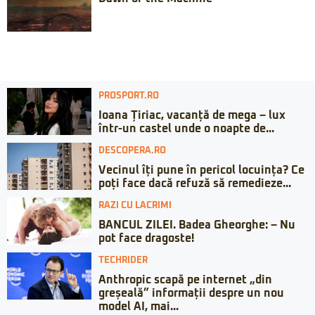
PROSPORT.RO
Ioana Țiriac, vacanță de mega – lux
într-un castel unde o noapte de...
DESCOPERA.RO
Vecinul îți pune în pericol locuința? Ce
poți face dacă refuză să remedieze...
RAZI CU LACRIMI
BANCUL ZILEI. Badea Gheorghe: – Nu
pot face dragoste!
TECHRIDER
Anthropic scapă pe internet „din
greșeală” informații despre un nou
model AI, mai...