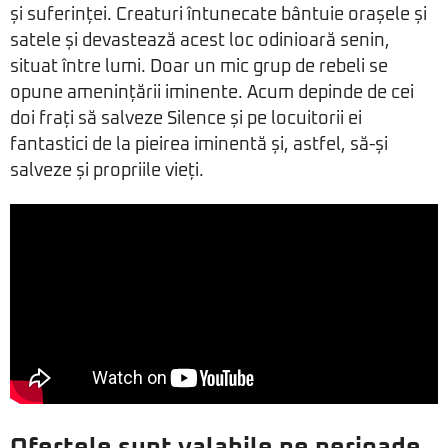
și suferinței. Creaturi întunecate bântuie orașele și
satele și devastează acest loc odinioară senin,
situat între lumi. Doar un mic grup de rebeli se
opune amenințării iminente. Acum depinde de cei
doi frați să salveze Silence și pe locuitorii ei
fantastici de la pieirea iminentă și, astfel, să-și
salveze și propriile vieți.
Ofertele sunt valabile pe perioade