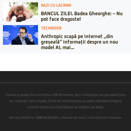
RAZI CU LACRIMI
BANCUL ZILEI. Badea Gheorghe: – Nu
pot face dragoste!
TECHRIDER
Anthropic scapă pe internet „din
greșeală” informații despre un nou
model AI, mai...
Citarea se poate face în limita a 250 de semne. Nici o instituţie sau persoană (site-
uri, instituţii mass-media, firme de monitorizare) nu poate reproduce integral
scrierile publicistice purtătoare de Drepturi de Autor.
Decizia ONJN nr. 1598/16.09.2021. Jocurile de noroc sunt interzise minorilor.