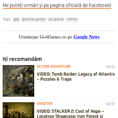
Ne puteți urmări și pe pagina oficială de Facebook!
Tags:
gog
good old games
joc gratuit
silence
Google News
Urmărește Go4Games.ro pe
Iți recomandăm
ACTION ADVENTURE
10:51
VIDEO: Tomb Raider: Legacy of Atlantis
– Puzzles & Traps
SHOOTER
10:37
VIDEO: STALKER 2: Cost of Hope –
Location Showcase: Iron Forest și