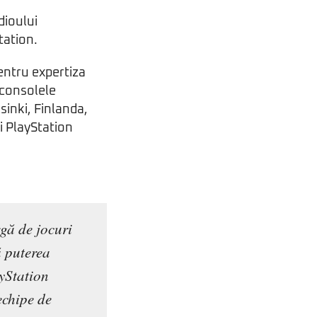
dioului
tation.
entru expertiza
 consolele
sinki, Finlanda,
i PlayStation
gă de jocuri
ă puterea
yStation
echipe de