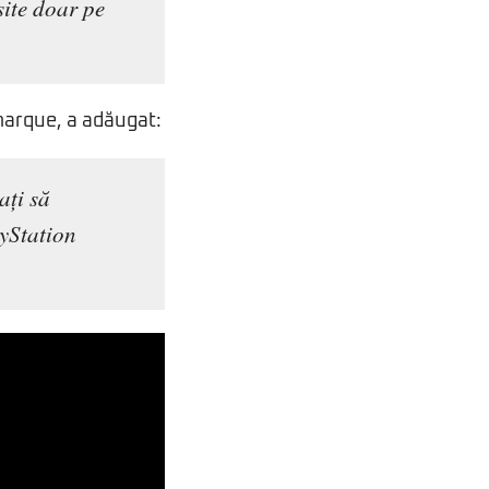
site doar pe
marque, a adăugat:
ați să
ayStation