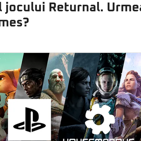
l jocului Returnal. Urm
ames?