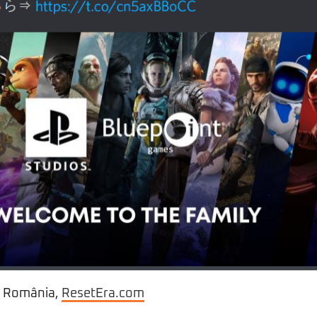
n România,
ResetEra.com