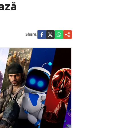
ează
Share: