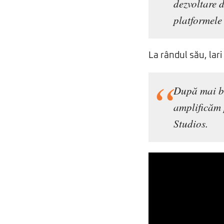
dezvoltare d
platformele
La rândul său, lar
După mai bi
amplificăm 
Studios.