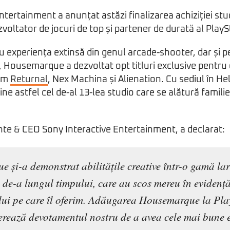
ntertainment a anunțat astăzi finalizarea achiziției stu
ltator de jocuri de top și partener de durată al PlayS
experiența extinsă din genul arcade-shooter, dar și p
ă, Housemarque a dezvoltat opt titluri exclusive pentru
cum
Returnal
, Nex Machina și Alienation. Cu sediul în Hel
 astfel cel de-al 13-lea studio care se alătură familie
nte & CEO Sony Interactive Entertainment, a declarat:
 și-a demonstrat abilitățile creative într-o gamă lar
 de-a lungul timpului, care au scos mereu în evidenț
ui pe care îl oferim. Adăugarea Housemarque la Pla
terează devotamentul nostru de a avea cele mai bune 