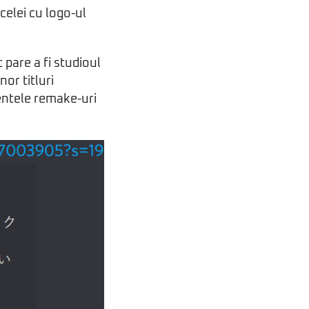
celei cu logo-ul
pare a fi studioul
or titluri
centele remake-uri