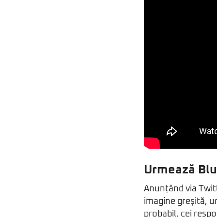
Urmează Bl
Anunțând via Twitt
imagine greșită, u
probabil, cei resp