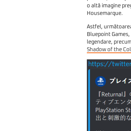
o altă imagine pre
Housemarque.
Astfel, următoarea
Bluepoint Games, c
legendare, precum t
Shadow of the Co