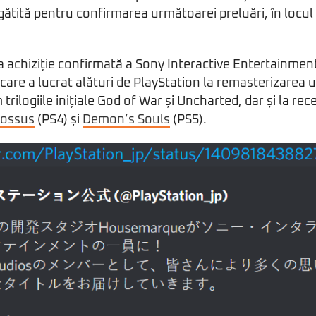
gătită pentru confirmarea următoarei preluări, în locul 
 achiziție confirmată a Sony Interactive Entertainment 
are a lucrat alături de PlayStation la remasterizarea un
rilogiile inițiale God of War și Uncharted, dar și la re
lossus
(PS4) și
Demon’s Souls
(PS5).