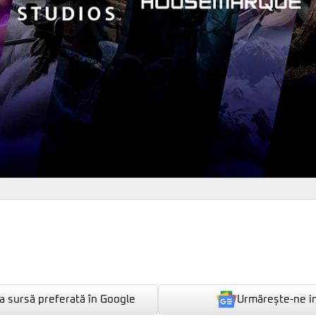
Urmărește-ne i
 sursă preferată în Google