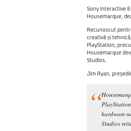
Sony Interactive E
Housemarque, dezvo
Recunoscut pentru 
creativă și tehnic
PlayStation, pre
Housemarque devine
Studios.
Jim Ryan, președi
Housemarque
PlayStation
hardware-ul
Studios rei