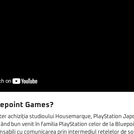
uepoint Games?
er achiziția studioului Housemarque, PlayStation Japo
rând bun venit în familia PlayStation celor de la Bluep
onsabili cu comunicarea prin intermediul rețelelor de soc