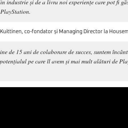
in industrie și de a livra noi experiențe care pot fi gă
 PlayStation.
i Kuittinen, co-fondator și Managing Director la House
ne de 15 ani de colaborare de succes, suntem încânt
potențialul pe care îl avem și mai mult alături de Pl