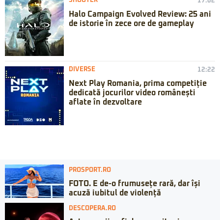
SHOOTER
17:02
Halo Campaign Evolved Review: 25 ani
de istorie în zece ore de gameplay
DIVERSE
12:22
Next Play Romania, prima competiție
dedicată jocurilor video românești
aflate în dezvoltare
PROSPORT.RO
FOTO. E de-o frumusețe rară, dar își
acuză iubitul de violență
DESCOPERA.RO