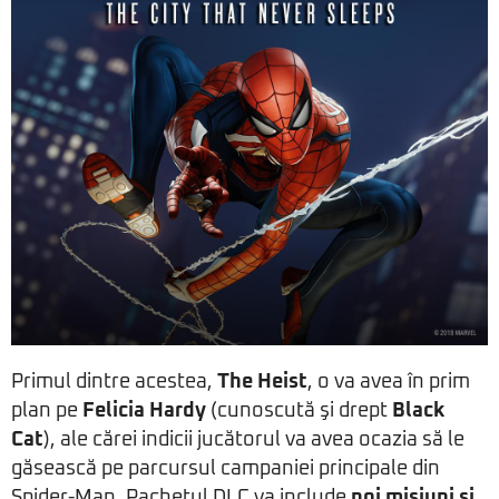
Primul dintre acestea,
The Heist
, o va avea în prim
plan pe
Felicia Hardy
(cunoscută şi drept
Black
Cat
), ale cărei indicii jucătorul va avea ocazia să le
găsească pe parcursul campaniei principale din
Spider-Man. Pachetul DLC va include
noi misiuni şi