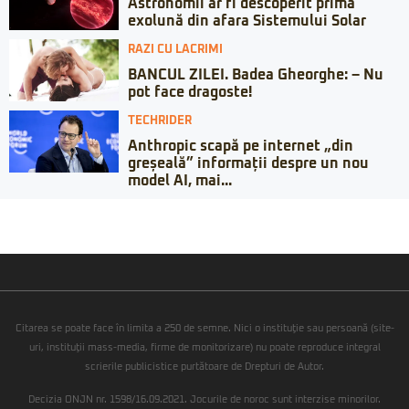
Astronomii ar fi descoperit prima
exolună din afara Sistemului Solar
RAZI CU LACRIMI
BANCUL ZILEI. Badea Gheorghe: – Nu
pot face dragoste!
TECHRIDER
Anthropic scapă pe internet „din
greșeală” informații despre un nou
model AI, mai...
Citarea se poate face în limita a 250 de semne. Nici o instituţie sau persoană (site-
uri, instituţii mass-media, firme de monitorizare) nu poate reproduce integral
scrierile publicistice purtătoare de Drepturi de Autor.
Decizia ONJN nr. 1598/16.09.2021. Jocurile de noroc sunt interzise minorilor.