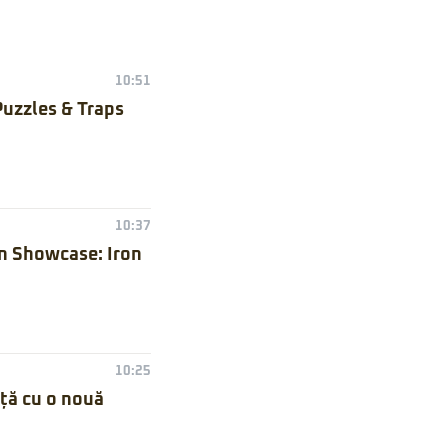
10:51
Puzzles & Traps
10:37
n Showcase: Iron
10:25
nță cu o nouă