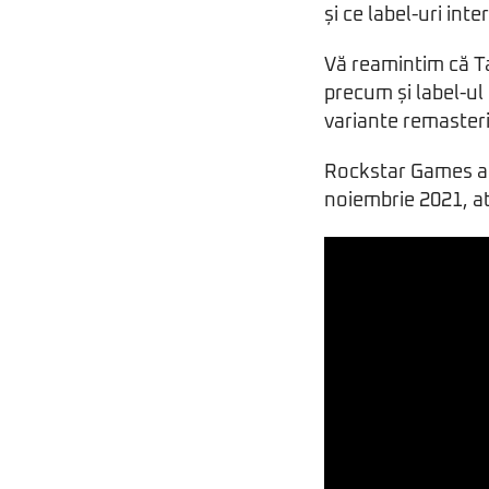
și ce label-uri int
Vă reamintim că T
precum și label-ul P
variante remasteri
Rockstar Games a d
noiembrie 2021, at