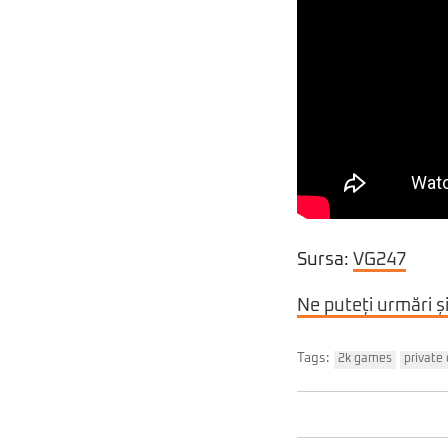
Sursa:
VG247
Ne puteți urmări ș
Tags:
2k games
private 