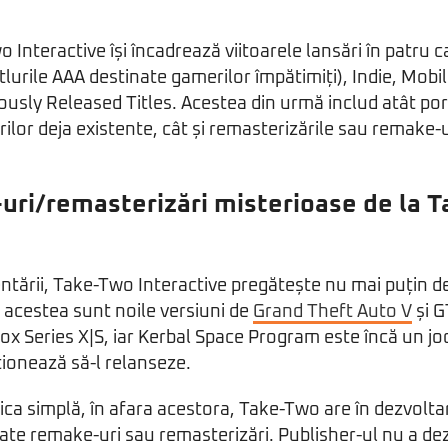
 Interactive își încadrează viitoarele lansări în patru c
tlurile AAA destinate gamerilor împătimiți), Indie, Mobi
iously Released Titles. Acestea din urmă includ atât por
ilor deja existente, cât și remasterizările sau remake-ur
uri/remasterizări misterioase de la 
ntării, Take-Two Interactive pregătește nu mai puțin de
e acestea sunt noile versiuni de
Grand Theft Auto V
și G
box Series X|S, iar Kerbal Space Program este încă un jo
ționează să-l relanseze.
a simplă, în afara acestora, Take-Two are în dezvoltare
rate remake-uri sau remasterizări. Publisher-ul nu a dez