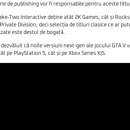
erne de publishing vor fi responsabile pentru aceste titlur
ake-Two Interactive deține atât 2K Games, cât și Rock
rivate Division, deci selecția de titluri clasice ce ar put
zate este destul de bogată.
ezvăluit că noile versiuni next-gen ale jocului GTA V v
ât pe PlayStation 5, cât și pe Xbox Series X|S.