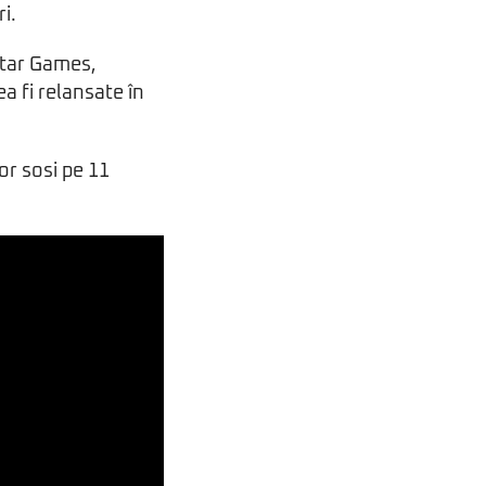
i.
star Games,
ea fi relansate în
or sosi pe 11