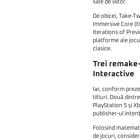
sale de viitor.
De obicei, Take-Two
Immersive Core (ti
Iterations of Prev
platforme ale jocur
clasice.
Trei remake-
Interactive
Iar, conform preze
titluri. Două dintr
PlayStation 5 și X
publisher-ul inten
Folosind matematic
de jocuri, conside