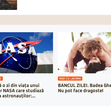
O
RAZI CU LACRIMI
 o zi din viața unui
BANCUL ZILEI. Badea Ghe
r NASA care studiază
Nu pot face dragoste!
 astronauților:...