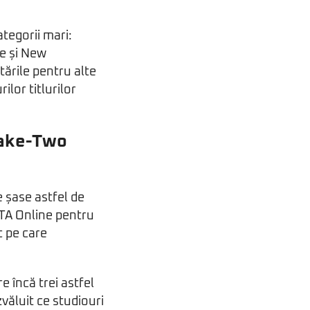
ategorii mari:
le și New
tările pentru alte
ilor titlurilor
Take-Two
 șase astfel de
TA Online pentru
c pe care
 încă trei astfel
văluit ce studiouri