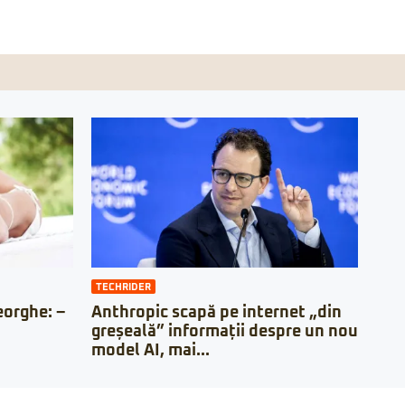
TECHRIDER
orghe: –
Anthropic scapă pe internet „din
greșeală” informații despre un nou
model AI, mai...