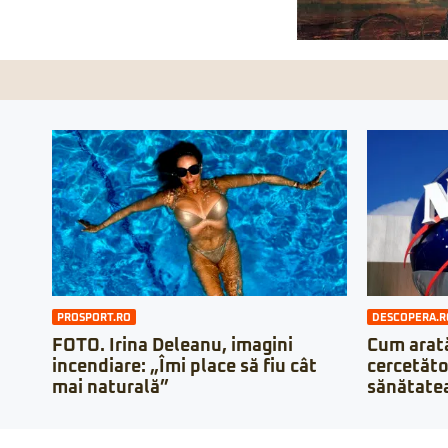
PROSPORT.RO
DESCOPERA.R
FOTO. Irina Deleanu, imagini
Cum arată
incendiare: „Îmi place să fiu cât
cercetăto
mai naturală”
sănătatea