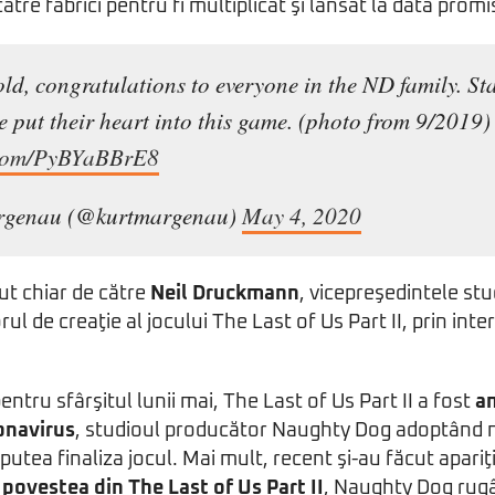
 către fabrici pentru fi multiplicat şi lansat la data prom
ld, congratulations to everyone in the ND family. S
 put their heart into this game. (photo from 9/2019
r.com/PyBYaBBrE8
rgenau (@kurtmargenau)
May 4, 2020
ut chiar de către
Neil Druckmann
, vicepreşedintele stud
orul de creaţie al jocului The Last of Us Part II, prin inte
entru sfârşitul lunii mai, The Last of Us Part II a fost
a
onavirus
, studioul producător Naughty Dog adoptând
putea finaliza jocul. Mai mult, recent şi-au făcut apar
 povestea din The Last of Us Part II
, Naughty Dog rug