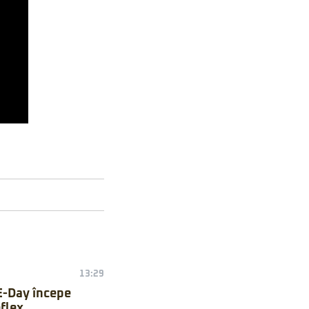
13:29
E-Day începe
flex