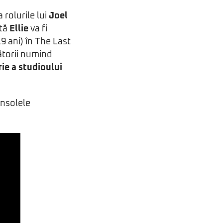
a rolurile lui
Joel
ată
Ellie
va fi
19 ani) în The Last
ătorii numind
rie a studioului
onsolele