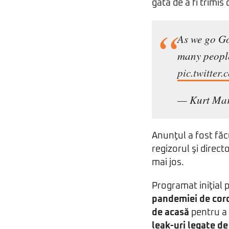
gata de a fi trimis
As we go Go
many people
pic.twitte
— Kurt Ma
Anunţul a fost făc
regizorul şi direct
mai jos.
Programat iniţial p
pandemiei de cor
de acasă
pentru a 
leak-uri legate de