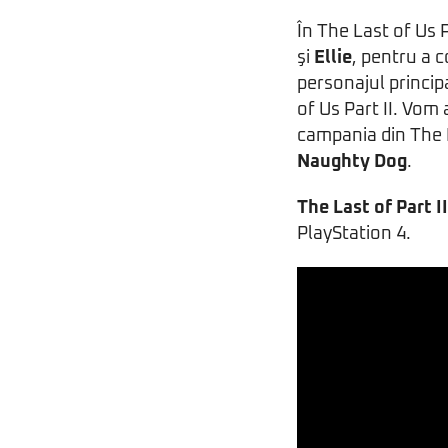
În The Last of Us P
şi
Ellie
, pentru a 
personajul principa
of Us Part II. Vom
campania din The L
Naughty Dog
.
The Last of Part II
PlayStation 4.