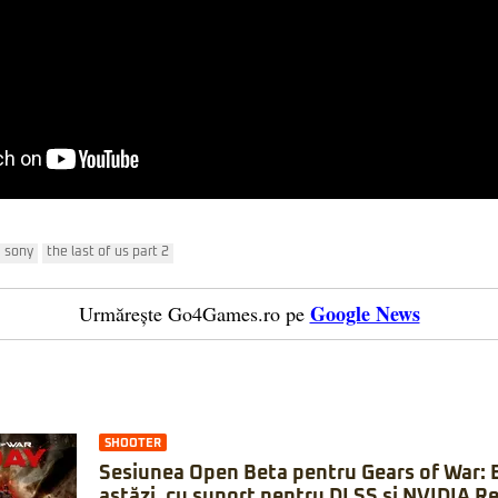
sony
the last of us part 2
Google News
Urmărește Go4Games.ro pe
SHOOTER
Sesiunea Open Beta pentru Gears of War: 
astăzi, cu suport pentru DLSS și NVIDIA Re