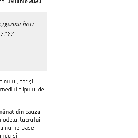
isă:
19 iunie 2020
.
taggering how
) ????
ioului, dar şi
rmediul clipului de
mânat din cauza
 modelul
lucrului
iţia numeroase
ându-şi