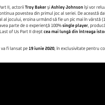
art II, actorii
Troy Baker
şi
Ashley Johnson
îşi vor relu
continua povestea din primul joc al seriei. De această d
l al jocului, eroina urmând să fie un pic mai în vârstă (
 avea parte de o experienţă 100%
single player
, produc
ast of Us Part II drept
cea mai lungă din întreaga isto
va fi lansat pe
19 iunie 2020
, în exclusivitate pentru c