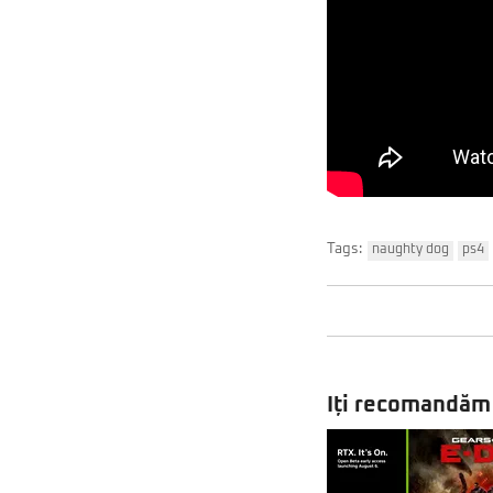
Tags:
naughty dog
ps4
Iți recomandăm