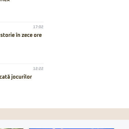
17:02
torie în zece ore
12:22
ată jocurilor