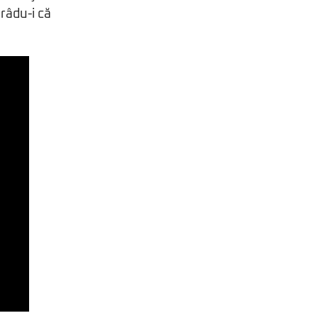
râdu-i că