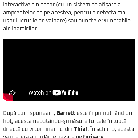
interactive din decor (cu un sistem de afişare a
amprentelor de pe acestea, pentru a detecta mai
uşor lucrurile de valoare) sau punctele vulnerabile
ale inamicilor.
După cum spuneam,
Garrett
este în primul rând un
hoţ, acesta neputându-şi măsura forţele în luptă
directă cu viitorii inamici din
Thief
. În schimb, acesta
va prefera abordările bazate pe
furişare
,