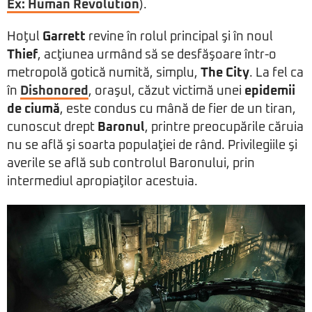
Ex: Human Revolution
).
Hoţul
Garrett
revine în rolul principal şi în noul
Thief
, acţiunea urmând să se desfăşoare într-o
metropolă gotică numită, simplu,
The City
. La fel ca
în
Dishonored
, oraşul, căzut victimă unei
epidemii
de ciumă
, este condus cu mână de fier de un tiran,
cunoscut drept
Baronul
, printre preocupările căruia
nu se află şi soarta populaţiei de rând. Privilegiile şi
averile se află sub controlul Baronului, prin
intermediul apropiaţilor acestuia.