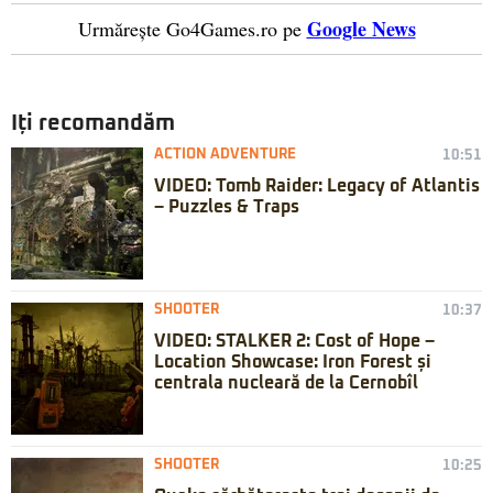
Google News
Urmărește Go4Games.ro pe
Iți recomandăm
ACTION ADVENTURE
10:51
VIDEO: Tomb Raider: Legacy of Atlantis
– Puzzles & Traps
SHOOTER
10:37
VIDEO: STALKER 2: Cost of Hope –
Location Showcase: Iron Forest și
centrala nucleară de la Cernobîl
SHOOTER
10:25