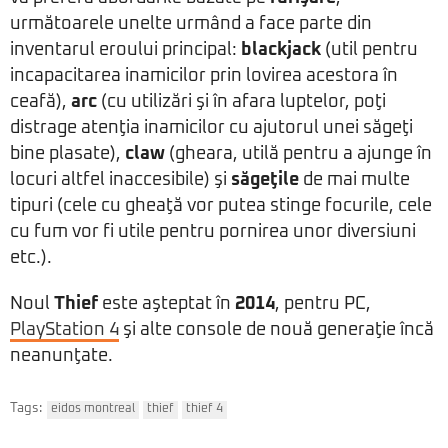
următoarele unelte urmând a face parte din
inventarul eroului principal:
blackjack
(util pentru
incapacitarea inamicilor prin lovirea acestora în
ceafă),
arc
(cu utilizări şi în afara luptelor, poţi
distrage atenţia inamicilor cu ajutorul unei săgeţi
bine plasate),
claw
(gheara, utilă pentru a ajunge în
locuri altfel inaccesibile) şi
săgeţile
de mai multe
tipuri (cele cu gheaţă vor putea stinge focurile, cele
cu fum vor fi utile pentru pornirea unor diversiuni
etc.).
Noul
Thief
este aşteptat în
2014
, pentru PC,
PlayStation 4
şi alte console de nouă generaţie încă
neanunţate.
Tags:
eidos montreal
thief
thief 4