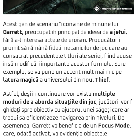
Acest gen de scenariu îi convine de minune lui
Garrett
, preocupat în principal de ideea de
a jefui
,
fără a-l interesa actele de eroism. Producătorii
promit să rămână fideli mecanicilor de joc care au
consacrat precedentele titluri ale seriei, fiind aduse
însă modificări importante acestor formule. Spre
exemplu, se va pune un accent mult mai mic pe
latura magică
a universului din noul
Thief
.
Astfel, deşi în continuare vor exista
multiple
moduri de a aborda situaţiile din joc
, jucătorii vor fi
ghidaţi spre obiectiv cu ajutorul unei săgeţi care ar
trebui să eficientizeze navigarea prin niveluri. De
asemenea, Garrett va beneficia de un
Focus Mode
,
care, odată activat, va evidenţia obiectele