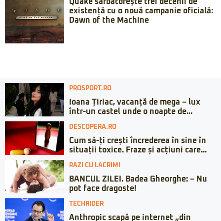
Quake sărbătorește trei decenii de
existență cu o nouă campanie oficială:
Dawn of the Machine
PROSPORT.RO
Ioana Țiriac, vacanță de mega – lux
într-un castel unde o noapte de...
DESCOPERA.RO
Cum să-ți crești încrederea în sine în
situații toxice. Fraze și acțiuni care...
RAZI CU LACRIMI
BANCUL ZILEI. Badea Gheorghe: – Nu
pot face dragoste!
TECHRIDER
Anthropic scapă pe internet „din