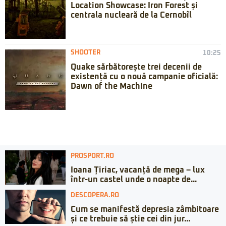
Location Showcase: Iron Forest și
centrala nucleară de la Cernobîl
SHOOTER
10:25
Quake sărbătorește trei decenii de
existență cu o nouă campanie oficială:
Dawn of the Machine
PROSPORT.RO
Ioana Țiriac, vacanță de mega – lux
într-un castel unde o noapte de...
DESCOPERA.RO
Cum se manifestă depresia zâmbitoare
și ce trebuie să știe cei din jur...