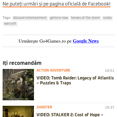
Ne puteți urmări și pe pagina oficială de Facebook!
Tags:
blizzard entertainment
geforce now
heroes of the storm
nvidia
warcraft
Google News
Urmărește Go4Games.ro pe
Iți recomandăm
ACTION ADVENTURE
10:51
VIDEO: Tomb Raider: Legacy of Atlantis
– Puzzles & Traps
SHOOTER
10:37
VIDEO: STALKER 2: Cost of Hope –