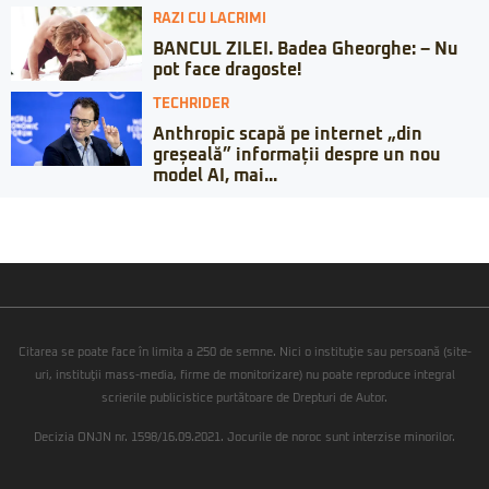
RAZI CU LACRIMI
BANCUL ZILEI. Badea Gheorghe: – Nu
pot face dragoste!
TECHRIDER
Anthropic scapă pe internet „din
greșeală” informații despre un nou
model AI, mai...
Citarea se poate face în limita a 250 de semne. Nici o instituţie sau persoană (site-
uri, instituţii mass-media, firme de monitorizare) nu poate reproduce integral
scrierile publicistice purtătoare de Drepturi de Autor.
Decizia ONJN nr. 1598/16.09.2021. Jocurile de noroc sunt interzise minorilor.