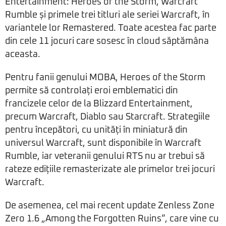
Entertainment: Heroes of the Storm, Warcraft
Rumble și primele trei titluri ale seriei Warcraft, în
variantele lor Remastered. Toate acestea fac parte
din cele 11 jocuri care sosesc în cloud săptămâna
aceasta.
Pentru fanii genului MOBA, Heroes of the Storm
permite să controlați eroi emblematici din
francizele celor de la Blizzard Entertainment,
precum Warcraft, Diablo sau Starcraft. Strategiile
pentru începători, cu unități în miniatură din
universul Warcraft, sunt disponibile în Warcraft
Rumble, iar veteranii genului RTS nu ar trebui să
rateze edițiile remasterizate ale primelor trei jocuri
Warcraft.
De asemenea, cel mai recent update Zenless Zone
Zero 1.6 „Among the Forgotten Ruins”, care vine cu