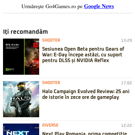
Google News
Urmărește Go4Games.ro pe
Iți recomandăm
SHOOTER
13:29
Sesiunea Open Beta pentru Gears of
War: E-Day începe astăzi, cu suport
pentru DLSS și NVIDIA Reflex
SHOOTER
17:02
Halo Campaign Evolved Review: 25 ani
de istorie în zece ore de gameplay
DIVERSE
12:22
Next Play Romania, prima competiție