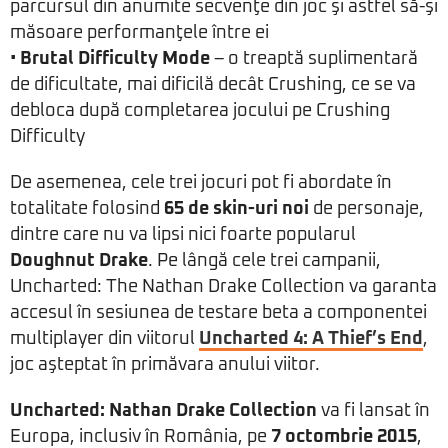
parcursul din anumite secvenţe din joc şi astfel să-şi
măsoare performanţele între ei
•
Brutal Difficulty Mode
– o treaptă suplimentară
de dificultate, mai dificilă decât Crushing, ce se va
debloca după completarea jocului pe Crushing
Difficulty
De asemenea, cele trei jocuri pot fi abordate în
totalitate folosind
65 de skin-uri noi
de personaje,
dintre care nu va lipsi nici foarte popularul
Doughnut Drake
. Pe lângă cele trei campanii,
Uncharted: The Nathan Drake Collection va garanta
accesul în sesiunea de testare beta a componentei
multiplayer din viitorul
Uncharted 4: A Thief’s End
,
joc aşteptat în primăvara anului viitor.
Uncharted: Nathan Drake Collection
va fi lansat în
Europa, inclusiv în România, pe
7 octombrie 2015
,