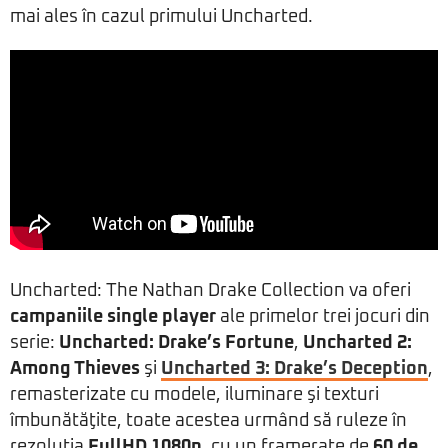
mai ales în cazul primului Uncharted.
Uncharted: The Nathan Drake Collection va oferi
campaniile single player
ale primelor trei jocuri din
serie:
Uncharted: Drake’s Fortune
,
Uncharted 2:
Among Thieves
şi
Uncharted 3: Drake’s Deception
,
remasterizate cu modele, iluminare şi texturi
îmbunătăţite, toate acestea urmând să ruleze în
rezoluţia
FullHD 1080p
, cu un framerate de
60 de