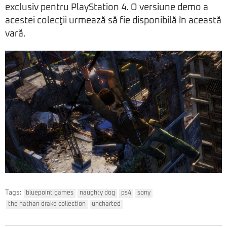
exclusiv pentru PlayStation 4. O versiune demo a
acestei colecţii urmează să fie disponibilă în această
vară.
Tags:
bluepoint games
naughty dog
ps4
sony
the nathan drake collection
uncharted